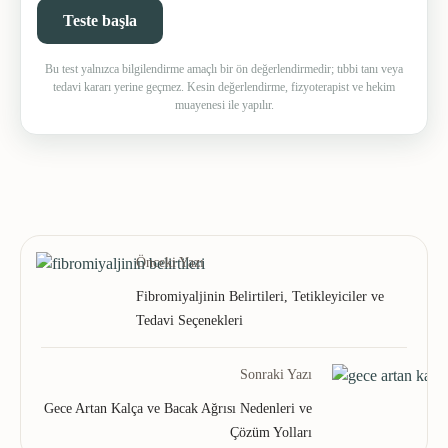
Teste başla
Bu test yalnızca bilgilendirme amaçlı bir ön değerlendirmedir; tıbbi tanı veya
tedavi kararı yerine geçmez. Kesin değerlendirme, fizyoterapist ve hekim
muayenesi ile yapılır.
Önceki Yazı
Fibromiyaljinin Belirtileri, Tetikleyiciler ve
Tedavi Seçenekleri
Sonraki Yazı
Gece Artan Kalça ve Bacak Ağrısı Nedenleri ve
Çözüm Yolları