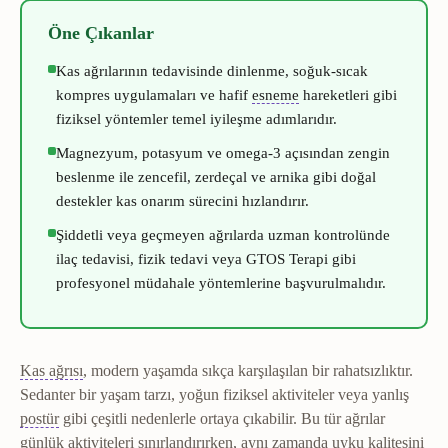
Öne Çıkanlar
Kas ağrılarının tedavisinde dinlenme, soğuk-sıcak
Germe
Kas ve bağ dokusu
kompres uygulamaları ve hafif
esneme
hareketleri gibi
fiziksel yöntemler temel iyileşme adımlarıdır.
Magnezyum, potasyum ve omega-3 açısından zengin
beslenme ile zencefil, zerdeçal ve arnika gibi doğal
destekler kas onarım sürecini hızlandırır.
Şiddetli veya geçmeyen ağrılarda uzman kontrolünde
ilaç tedavisi, fizik tedavi veya GTOS Terapi gibi
profesyonel müdahale yöntemlerine başvurulmalıdır.
Miyalji
Kas kökenli ağrı.
Kas ağrısı
, modern yaşamda sıkça karşılaşılan bir rahatsızlıktır.
Sedanter bir yaşam tarzı, yoğun fiziksel aktiviteler veya yanlış
Postür
Vücudun duruş şekli ve segmentlerinin birbirine göre hi
postür
gibi çeşitli nedenlerle ortaya çıkabilir. Bu tür ağrılar
günlük aktiviteleri sınırlandırırken, aynı zamanda uyku kalitesini