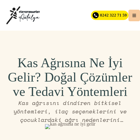
0242 322 71 59
Kas Ağrısına Ne İyi
Gelir? Doğal Çözümler
ve Tedavi Yöntemleri
Kas ağrısını dindiren bitkisel
yöntemleri, ilaç seçeneklerini ve
çocuklardaki ağrı nedenlerini
inceleyin. Uzun süren şikayetlerin
çözüm yollarını öğrenmek için içeriği