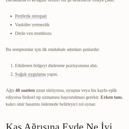
Nöropati
Sinirin hasar görmesi; yanma, uyuşm
Periferik nöropati
Vasküler yetmezlik
Derin ven trombozu
Bu semptomlar için ilk müdahale adımları şunlardır:
Etkilenen bölgeyi dinlenme pozisyonuna alın.
Kriyoterapi
Soğuk uygulamayla ağrı ve ödemi a
Soğuk uygulama
yapın.
Ağrı
48 saatten
uzun sürüyorsa, uyuşma veya his kaybı eşlik
ediyorsa fiziksel tıp uzmanına başvurulması gerekir.
Erken tanı
,
kalıcı sinir hasarını önlemede belirleyici rol oynar.
Kas Ağrısına Evde Ne İyi