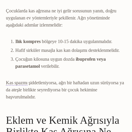
Çocuklarda kas ağrısına ne iyi gelir sorusunun yanıtı, doğru
uygulanan ev yöntemleriyle şekillenir. Ağrı yönetiminde
aşağıdaki adımlar izlenmelidir:
Ilık kompres
bölgeye 10-15 dakika uygulanmalıdır.
Hafif sirküler masajla kas kan dolaşımı desteklenmelidir.
Çocuğun kilosuna uygun dozda
ibuprofen veya
parasetamol
verilebilir.
Spazm
Kasın istemsiz ve sürekli kasılı kalması.
Kas spazmı
şiddetleniyorsa, ağrı bir haftadan uzun sürüyorsa ya
da ateşle birlikte seyrediyorsa bir çocuk hekimine
başvurulmalıdır.
Eklem ve Kemik Ağrısıyla
Birlikte Kas Ağrısına Ne