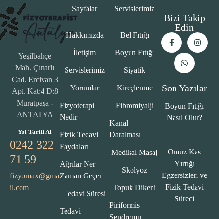
Sayfalar
Servislerimiz
Bizi Takip
Edin
Hakkımızda
Bel Fıtığı
İletişim
Boyun Fıtığı
Yeşilbahçe
Mah. Çınarlı
Servislerimiz
Siyatik
Cad. Ercivan 3
Son Yazılar
Yorumlar
Kireçlenme
Apt. Kat:4 D:8
Muratpaşa -
Fizyoterapi
Fibromiyalji
Boyun Fıtığı
ANTALYA
Nedir
Nasıl Olur?
Kanal
Yol Tarifi Al
Fizik Tedavi
Daralması
0242 322
Faydaları
Omuz Kas
Medikal Masaj
71 59
Yırtığı
Ağrılar Ner
Skolyoz
Egzersizleri ve
fizyomax@gma
Zaman Geçer
Fizik Tedavi
il.com
Topuk Dikeni
Tedavi Süresi
Süreci
Piriformis
Tedavi
Sendromu