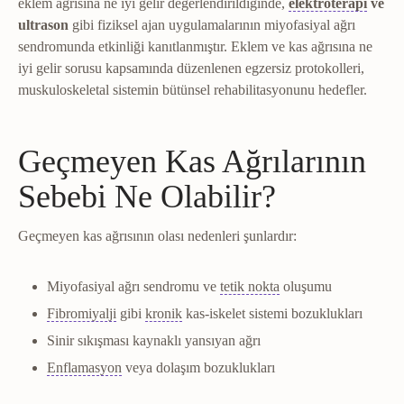
Elektr
eklem ağrısına ne iyi gelir değerlendirildiğinde,
elektroterapi
ve
ultrason
gibi fiziksel ajan uygulamalarının miyofasiyal ağrı
sendromunda etkinliği kanıtlanmıştır. Eklem ve kas ağrısına ne
iyi gelir sorusu kapsamında düzenlenen egzersiz protokolleri,
muskuloskeletal sistemin bütünsel rehabilitasyonunu hedefler.
Geçmeyen Kas Ağrılarının
Sebebi Ne Olabilir?
Geçmeyen kas ağrısının olası nedenleri şunlardır:
Tetik nokta
Kasta ağrı
Miyofasiyal ağrı sendromu ve
tetik nokta
oluşumu
Fibromiyalji
Kronik ağrı
Yaygın kas-iskelet ağrısı, yorgunluk 
Doku iyileşme süresini aşan
Fibromiyalji
gibi
kronik
kas-iskelet sistemi bozuklukları
Sinir sıkışması kaynaklı yansıyan ağrı
Enflamasyon
Doku hasarına verilen kızarıklık, şişli
Enflamasyon
veya dolaşım bozuklukları