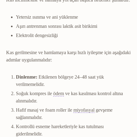
Yetersiz ısınma ve ani yüklenme
Aşırı antrenman sonrası laktik asit birikimi
Elektrolit dengesizliği
Kas gerilmesine ve hamlamaya karşı hızlı iyileşme için aşağıdaki
adımlar uygulanmalıdır:
Dinlenme:
Etkilenen bölgeye 24–48 saat yük
verilmemelidir.
Ödem
Doku aralarında sıvı birikmesine 
Soğuk kompres ile
ödem
ve kas kasılması kontrol altına
alınmalıdır.
Fasya
Kasları ve organl
Hafif masaj ve foam roller ile
miyofasyal
gevşeme
sağlanmalıdır.
Kontrollü esneme hareketleriyle kas tutulması
giderilmelidir.