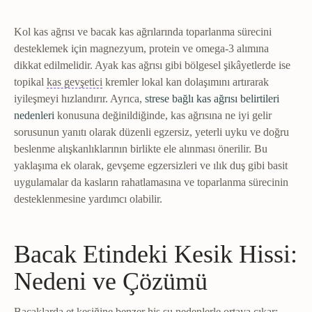
Kol kas ağrısı ve bacak kas ağrılarında toparlanma sürecini
desteklemek için magnezyum, protein ve omega-3 alımına
dikkat edilmelidir. Ayak kas ağrısı gibi bölgesel şikâyetlerde ise
Miyorelaksan
Kas gerginliğini azaltan ilaç grubu
topikal
kas gevşetici
kremler lokal kan dolaşımını artırarak
iyileşmeyi hızlandırır. Ayrıca,
strese bağlı kas ağrısı belirtileri
nedenleri
konusuna değinildiğinde, kas ağrısına ne iyi gelir
sorusunun yanıtı olarak düzenli egzersiz, yeterli uyku ve doğru
beslenme alışkanlıklarının birlikte ele alınması önerilir. Bu
yaklaşıma ek olarak, gevşeme egzersizleri ve ılık duş gibi basit
uygulamalar da kasların rahatlamasına ve toparlanma sürecinin
desteklenmesine yardımcı olabilir.
Bacak Etindeki Kesik Hissi:
Nedeni ve Çözümü
Bacaklarda et kesiğine benzer his şu nedenlerle ortaya çıkar: