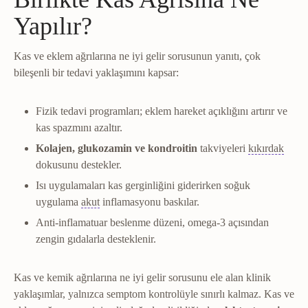
Yapılır?
Kas ve eklem ağrılarına ne iyi gelir sorusunun yanıtı, çok
bileşenli bir tedavi yaklaşımını kapsar:
Fizik tedavi programları; eklem hareket açıklığını artırır ve
kas spazmını azaltır.
Kıkır
Kolajen, glukozamin ve kondroitin
takviyeleri
kıkırdak
dokusunu destekler.
Isı uygulamaları kas gerginliğini giderirken soğuk
Akut dönem
Yaralanmanın ilk günleri; ağrı, şişl
uygulama
akut
inflamasyonu baskılar.
Anti-inflamatuar beslenme düzeni, omega-3 açısından
zengin gıdalarla desteklenir.
Kas ve kemik ağrılarına ne iyi gelir sorusunu ele alan klinik
yaklaşımlar, yalnızca semptom kontrolüyle sınırlı kalmaz. Kas ve