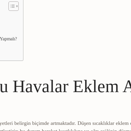
 Yapmalı?
u Havalar Eklem A
yetleri belirgin biçimde artmaktadır. Düşen sıcaklıklar eklem
tleştirir; bu durum hareket kısıtlılığına ve ağrı eşiğinin düşm