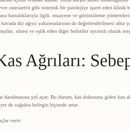
evre osteoartrit gibi sistemik bir patolojiye işaret eden klini
u hastalıklarıyla ilgili.
muayene ve görüntüleme yöntemlerin
havada diz ağrısı yakınmalarının da değerlendirilmesi altta ya
ullar, süresi ve eşlik eden diğer belirtiler ayrıntılı olarak so
s Ağrıları: Sebepl
ar daralmasına yol açar. Bu durum, kas dokusuna giden kan akı
yet de soğukta belirgin biçimde artar.
çlar verir: