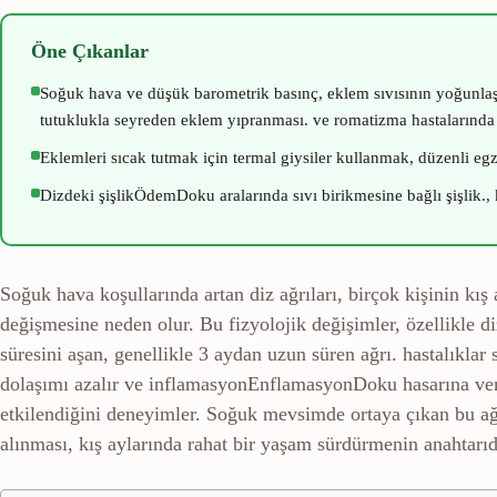
Öne Çıkanlar
Soğuk hava ve düşük barometrik basınç, eklem sıvısının yoğunlaş
tutuklukla seyreden eklem yıpranması.
ve romatizma hastalarında ağ
Eklemleri sıcak tutmak için termal giysiler kullanmak, düzenli eg
Dizdeki
şişlik
Ödem
Doku aralarında sıvı birikmesine bağlı şişlik.
,
Soğuk hava koşullarında artan diz ağrıları, birçok kişinin kı
değişmesine neden olur. Bu fizyolojik değişimler, özellikle d
süresini aşan, genellikle 3 aydan uzun süren ağrı.
hastalıklar
dolaşımı azalır ve
inflamasyon
Enflamasyon
Doku hasarına veri
etkilendiğini deneyimler. Soğuk mevsimde ortaya çıkan bu a
alınması, kış aylarında rahat bir yaşam sürdürmenin anahtarıd