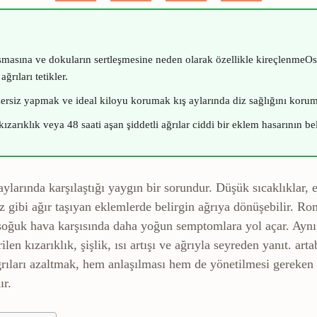
masına ve dokuların sertleşmesine neden olarak özellikle
kireçlenme
Os
rıları tetikler.
zersiz yapmak ve ideal kiloyu korumak kış aylarında diz sağlığını koruma
 kızarıklık veya 48 saati aşan şiddetli ağrılar ciddi bir eklem hasarının b
ş aylarında karşılaştığı yaygın bir sorundur. Düşük sıcaklıkla
iz gibi ağır taşıyan eklemlerde belirgin ağrıya dönüşebilir. 
 soğuk hava karşısında daha yoğun semptomlara yol açar. Aynı
len kızarıklık, şişlik, ısı artışı ve ağrıyla seyreden yanıt.
arta
ğrıları azaltmak, hem anlaşılması hem de yönetilmesi gerek
ır.