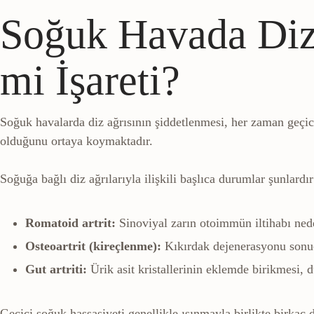
Soğuk Havada Diz
mi İşareti?
Soğuk havalarda diz ağrısının şiddetlenmesi, her zaman geçici 
olduğunu ortaya koymaktadır.
Soğuğa bağlı diz ağrılarıyla ilişkili başlıca durumlar şunlardır
Romatoid artrit:
Sinoviyal zarın otoimmün iltihabı neden
Osteoartrit (kireçlenme):
Kıkırdak dejenerasyonu sonucu
Gut artriti:
Ürik asit kristallerinin eklemde birikmesi, d
Geçici soğuk hassasiyeti genellikle ısınmayla birlikte birkaç