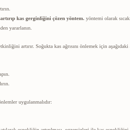
tırın.
artırıp kas gerginliğini çözen yöntem.
yöntemi olarak sıcak
den yararlanın.
inliğini artırır. Soğukta kas ağrısını önlemek için aşağıdaki 
apın.
ırın.
önlemler uygulanmalıdır:
ılarak esnekliğin artırılması.
egzersizleri ile kas esnekliğini