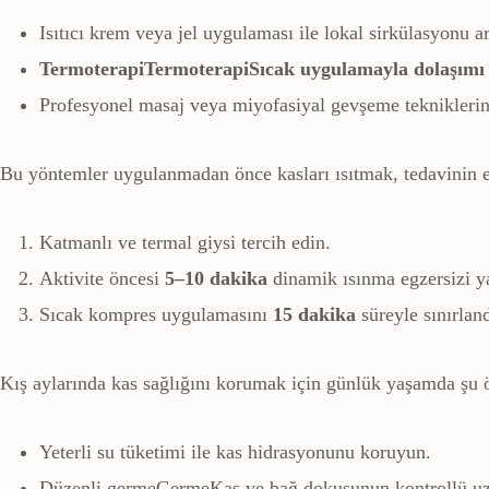
Isıtıcı krem veya jel uygulaması ile lokal sirkülasyonu ar
Termoterapi
Termoterapi
Sıcak uygulamayla dolaşımı 
Profesyonel masaj veya miyofasiyal gevşeme tekniklerin
Bu yöntemler uygulanmadan önce kasları ısıtmak, tedavinin etk
Katmanlı ve termal giysi tercih edin.
Aktivite öncesi
5–10 dakika
dinamik ısınma egzersizi y
Sıcak kompres uygulamasını
15 dakika
süreyle sınırland
Kış aylarında kas sağlığını korumak için günlük yaşamda şu 
Yeterli su tüketimi ile kas hidrasyonunu koruyun.
Düzenli
germe
Germe
Kas ve bağ dokusunun kontrollü uzat