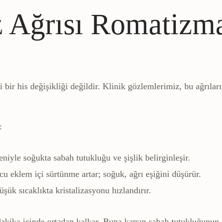
 Ağrısı Romatizma
bir his değişikliği değildir. Klinik gözlemlerimiz, bu ağrılar
:
iyle soğukta sabah tutukluğu ve şişlik belirginleşir.
 eklem içi sürtünme artar; soğuk, ağrı eşiğini düşürür.
üşük sıcaklıkta kristalizasyonu hızlandırır.
 dakika içinde ortadan kalkar. Buna karşın sabah tutukluğunun