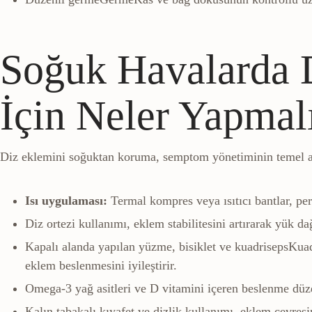
Soğuk Havalarda D
İçin Neler Yapmal
Diz eklemini soğuktan koruma, semptom yönetiminin temel ad
Isı uygulaması:
Termal kompres veya ısıtıcı bantlar, per
Diz ortezi kullanımı, eklem stabilitesini artırarak yük da
Kapalı alanda yapılan yüzme, bisiklet ve
kuadriseps
Kuad
eklem beslenmesini iyileştirir.
Omega-3 yağ asitleri ve D vitamini içeren beslenme düzen
Kalın tabakalı kıyafet ve dizlik kullanımı, eklem çevresi