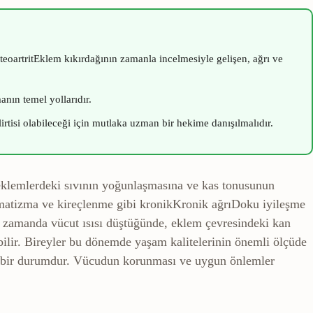
teoartrit
Eklem kıkırdağının zamanla incelmesiyle gelişen, ağrı ve
nın temel yollarıdır.
elirtisi olabileceği için mutlaka uzman bir hekime danışılmalıdır.
r, eklemlerdeki sıvının yoğunlaşmasına ve kas tonusunun
Romatizma ve kireçlenme gibi
kronik
Kronik ağrı
Doku iyileşme
 zamanda vücut ısısı düştüğünde, eklem çevresindeki kan
bilir. Bireyler bu dönemde yaşam kalitelerinin önemli ölçüde
en bir durumdur. Vücudun korunması ve uygun önlemler