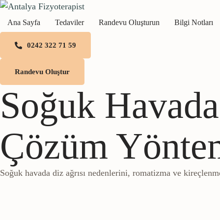
Ana Sayfa
Tedaviler
Randevu Oluşturun
Bilgi Notları
0242 322 71 59
Randevu Oluştur
Soğuk Havada 
Çözüm Yöntem
Soğuk havada diz ağrısı nedenlerini, romatizma ve kireçlenme b