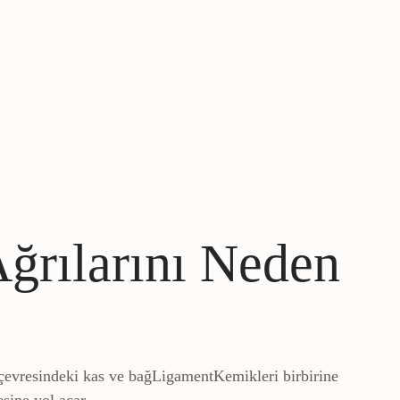
ğrılarını Neden
 çevresindeki kas ve
bağ
Ligament
Kemikleri birbirine
esine yol açar.