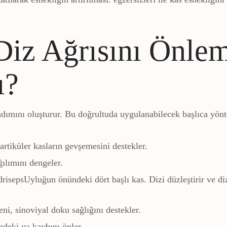
iz Ağrısını Önlem
ı?
ımını oluşturur. Bu doğrultuda uygulanabilecek başlıca yönt
artiküler kasların gevşemesini destekler.
ğılımını dengeler.
riseps
Uyluğun önündeki dört başlı kas. Dizi düzleştirir ve di
i, sinoviyal doku sağlığını destekler.
ndeki ısı kaybını önler.