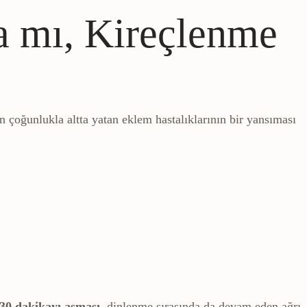
 mı, Kireçlenme
ın çoğunlukla altta yatan eklem hastalıklarının bir yansıması
30 dakikayı aşması
, dinlenme sırasında da devam eden ağrı