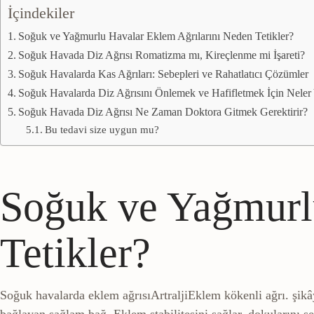
İçindekiler
Soğuk ve Yağmurlu Havalar Eklem Ağrılarını Neden Tetikler?
Soğuk Havada Diz Ağrısı Romatizma mı, Kireçlenme mi İşareti?
Soğuk Havalarda Kas Ağrıları: Sebepleri ve Rahatlatıcı Çözümler
Soğuk Havalarda Diz Ağrısını Önlemek ve Hafifletmek İçin Neler
Soğuk Havada Diz Ağrısı Ne Zaman Doktora Gitmek Gerektirir?
Bu tedavi size uygun mu?
Soğuk ve Yağmurl
Tetikler?
Soğuk havalarda
eklem ağrısı
Artralji
Eklem kökenli ağrı.
şikâ
bağlayan sağlam bağ. Eklem stabilitesini sağlar.
dokularını ser