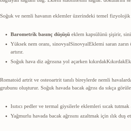
Soğuk ve nemli havanın eklemler üzerindeki temel fizyolojik e
Barometrik basınç düşüşü
eklem kapsülünü şişirir, sini
Yüksek nem oranı,
sinovyal
Sinovyal
Eklemi saran zarın ü
artırır.
Soğuk hava diz ağrısına yol açarken
kıkırdak
Kıkırdak
Ek
Romatoid artrit ve osteoartrit tanılı bireylerde nemli havalard
grubunu oluşturur. Soğuk havada bacak ağrısı da sıkça görülen
Isıtıcı pedler ve termal giysilerle eklemleri sıcak tutmak a
Yağmurlu havada bacak ağrısını azaltmak için ılık duş et