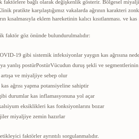
 faktörlere bağlı olarak değişkenlik gösterir. Bölgesel miyalji,
inik pratikte karşılaştığımız vakalarda ağrının karakteri zonkl
n kısalmasıyla eklem hareketinin kalıcı kısıtlanması.
ve kas s
ik faktör göz önünde bulundurulmalıdır:
OVID-19 gibi sistemik infeksiyonlar yaygın kas ağrısına ned
eya yanlış
postür
Postür
Vücudun duruş şekli ve segmentlerinin b
artışa ve miyaljiye sebep olur
e kas ağrısı yapma potansiyeline sahiptir
ibi durumlar kas inflamasyonuna yol açar
siyum eksiklikleri kas fonksiyonlarını bozar
jiler miyaljiye zemin hazırlar
tikleyici faktörler ayrıntılı sorgulanmalıdır.