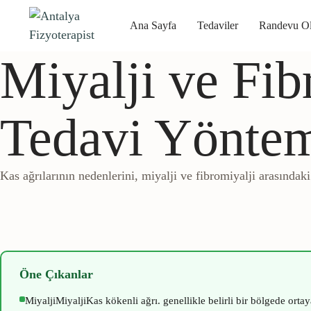
Ana Sayfa
Tedaviler
Randevu Ol
Miyalji ve Fib
Tedavi Yöntem
Kas ağrılarının nedenlerini, miyalji ve fibromiyalji arasındak
Öne Çıkanlar
Miyalji
Miyalji
Kas kökenli ağrı.
genellikle belirli bir bölgede orta