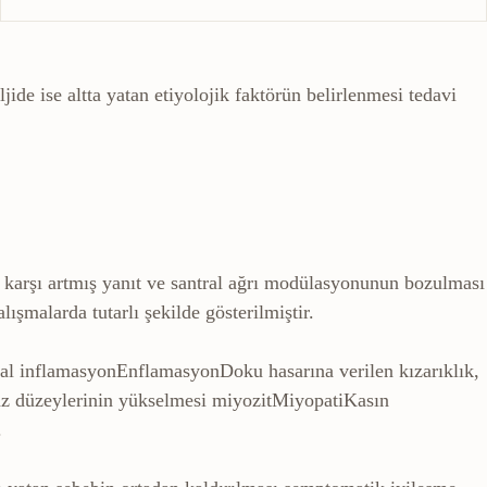
ide ise altta yatan etiyolojik faktörün belirlenmesi tedavi
 karşı artmış yanıt ve santral ağrı modülasyonunun bozulması
ışmalarda tutarlı şekilde gösterilmiştir.
kal
inflamasyon
Enflamasyon
Doku hasarına verilen kızarıklık,
naz düzeylerinin yükselmesi
miyozit
Miyopati
Kasın
.