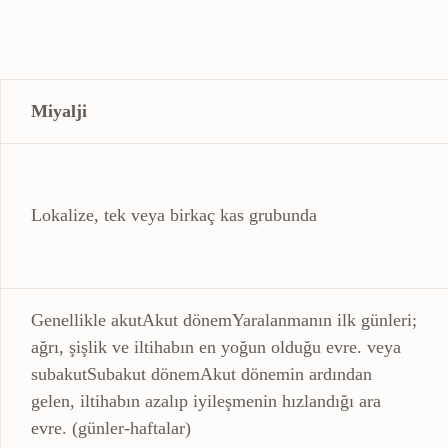
Miyalji
Lokalize, tek veya birkaç kas grubunda
Genellikle
akut
Akut dönem
Yaralanmanın ilk günleri;
ağrı, şişlik ve iltihabın en yoğun olduğu evre.
veya
subakut
Subakut dönem
Akut dönemin ardından
gelen, iltihabın azalıp iyileşmenin hızlandığı ara
evre.
(günler-haftalar)