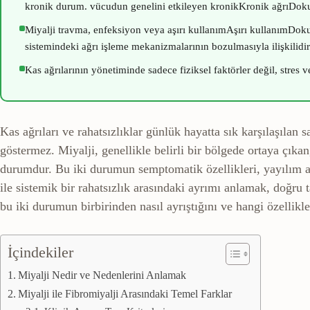
kronik durum.
vücudun genelini etkileyen
kronik
Kronik ağrı
Doku
Miyalji travma, enfeksiyon veya
aşırı kullanım
Aşırı kullanım
Doku
sistemindeki ağrı işleme mekanizmalarının bozulmasıyla ilişkilidir
Kas ağrılarının yönetiminde sadece fiziksel faktörler değil, stres v
Kas ağrıları ve rahatsızlıklar günlük hayatta sık karşılaşılan
göstermez. Miyalji, genellikle belirli bir bölgede ortaya çıkan
durumdur. Bu iki durumun semptomatik özellikleri, yayılım alan
ile sistemik bir rahatsızlık arasındaki ayrımı anlamak, doğr
bu iki durumun birbirinden nasıl ayrıştığını ve hangi özellikle
İçindekiler
Miyalji Nedir ve Nedenlerini Anlamak
Miyalji ile Fibromiyalji Arasındaki Temel Farklar