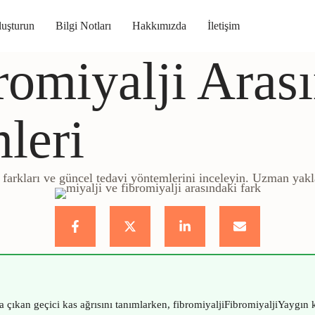
uşturun
Bilgi Notları
Hakkımızda
İletişim
romiyalji Arası
leri
i farkları ve güncel tedavi yöntemlerini inceleyin. Uzman yakl
ya çıkan geçici kas ağrısını tanımlarken,
fibromiyalji
Fibromiyalji
Yaygın k