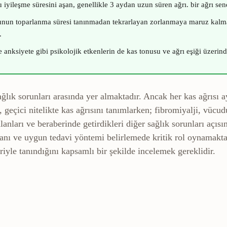
 iyileşme süresini aşan, genellikle 3 aydan uzun süren ağrı.
bir ağrı se
nun toparlanma süresi tanınmadan tekrarlayan zorlanmaya maruz kalma
.
e anksiyete gibi psikolojik etkenlerin de kas tonusu ve ağrı eşiği üzerind
 sağlık sorunları arasında yer almaktadır. Ancak her kas ağrıs
, geçici nitelikte kas ağrısını tanımlarken; fibromiyalji, vücu
ları ve beraberinde getirdikleri diğer sağlık sorunları açısın
u tanı ve uygun tedavi yöntemi belirlemede kritik rol oynamak
riyle tanındığını kapsamlı bir şekilde incelemek gereklidir.