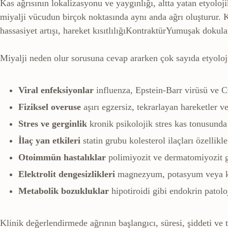
Kas ağrısının lokalizasyonu ve yaygınlığı, altta yatan etyolojik
miyalji vücudun birçok noktasında aynı anda ağrı oluşturur. Kl
hassasiyet artışı,
hareket kısıtlılığı
Kontraktür
Yumuşak dokuları
Miyalji neden olur sorusuna cevap ararken çok sayıda etyoloj
Viral enfeksiyonlar
influenza, Epstein-Barr virüsü ve C
Fiziksel overuse
aşırı egzersiz, tekrarlayan hareketler v
Stres ve gerginlik
kronik psikolojik stres kas tonusunda 
İlaç yan etkileri
statin grubu kolesterol ilaçları özellikl
Otoimmün hastalıklar
polimiyozit ve dermatomiyozit g
Elektrolit dengesizlikleri
magnezyum, potasyum veya kal
Metabolik bozukluklar
hipotiroidi gibi endokrin patolo
Klinik değerlendirmede ağrının başlangıcı, süresi, şiddeti ve te