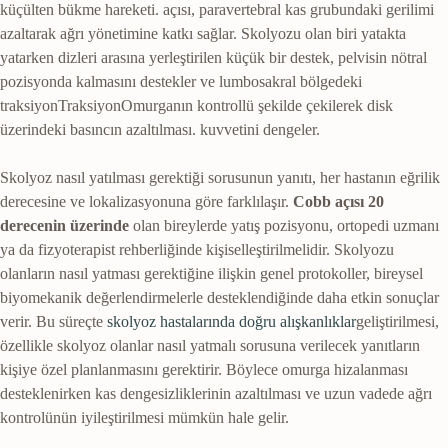
küçülten bükme hareketi.
açısı, paravertebral kas grubundaki gerilimi
azaltarak ağrı yönetimine katkı sağlar. Skolyozu olan biri yatakta
yatarken dizleri arasına yerleştirilen küçük bir destek, pelvisin nötral
pozisyonda kalmasını destekler ve lumbosakral bölgedeki
traksiyon
Traksiyon
Omurganın kontrollü şekilde çekilerek disk
üzerindeki basıncın azaltılması.
kuvvetini dengeler.
Skolyoz nasıl yatılması gerektiği sorusunun yanıtı, her hastanın eğrilik
derecesine ve lokalizasyonuna göre farklılaşır.
Cobb açısı 20
derecenin üzerinde
olan bireylerde yatış pozisyonu, ortopedi uzmanı
ya da fizyoterapist rehberliğinde kişiselleştirilmelidir. Skolyozu
olanların nasıl yatması gerektiğine ilişkin genel protokoller, bireysel
biyomekanik değerlendirmelerle desteklendiğinde daha etkin sonuçlar
verir. Bu süreçte
skolyoz hastalarında doğru alışkanlıklar
geliştirilmesi,
özellikle skolyoz olanlar nasıl yatmalı sorusuna verilecek yanıtların
kişiye özel planlanmasını gerektirir. Böylece omurga hizalanması
desteklenirken kas dengesizliklerinin azaltılması ve uzun vadede ağrı
kontrolünün iyileştirilmesi mümkün hale gelir.