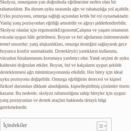
Skolyoz, omurganın yan doğrultuda eğrilmesine neden olan bir
rahatsızlıktır. Bu durum uyku sırasında ağrı ve rahatsızlığa yol açabilir.
Uyku pozisyonu, omurga sağlığı açısından kritik bir rol oynamaktadır.
Yanlış yatış pozisyonları eğriliği artırabilir ve ağrıyı şiddetlendirebilir.
Skolyoz olanlar için
ergonomik
Ergonomi
Çalışma ve yaşam ortamının
vücuda uygun hâle getirilmesi. Boyun ve bel ağrılarının önlenmesinde
temel unsurdur.
yatış alışkanlıkları, omurga desteğini sağlayarak gece
boyunca konfor sunmaktadır. Destekleyici yastıkların kullanımı,
vücudun hizalanmasını korumaya yardımcı olur. Yatak seçimi de uyku
kalitesini doğrudan etkiler. Boyun, bel ve kalçaların uygun şekilde
desteklenmesi ağrı minimizasyonunda etkilidir. Her birey için ideal
uyku pozisyonu değişebilir. Omurga eğriliğinin derecesi ve kişisel
fiziksel durumları dikkate alındığında, kişiselleştirilmiş çözümler önem
kazanır. Bu nedenle, skolyoz rahatsızlığına sahip bireyler için uygun
yatış pozisyonları ve destek araçları hakkında detaylı bilgi
gerekmektedir.
İçindekiler