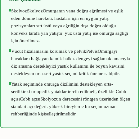
Skolyoz
Skolyoz
Omurganın yana doğru eğrilmesi ve eşlik
eden dönme hareketi.
hastaları için en uygun yatış
pozisyonları sırt üstü veya eğriliğin dışa doğru olduğu
konveks tarafa yan yatıştır; yüz üstü yatış ise omurga sağlığı
için önerilmez.
Vücut hizalamasını korumak ve
pelvik
Pelvis
Omurgayı
bacaklara bağlayan kemik halka.
dengeyi sağlamak amacıyla
diz arasına destekleyici yastık kullanımı ile boyun kavisini
destekleyen orta-sert yastık seçimi kritik öneme sahiptir.
Yatak seçiminde omurga dizilimini destekleyen orta-
sertlikteki ortopedik yataklar tercih edilmeli, özellikle
Cobb
açısı
Cobb açısı
Skolyozun derecesini röntgen üzerinden ölçen
standart açı değeri.
yüksek bireylerde bu seçim uzman
rehberliğinde kişiselleştirilmelidir.