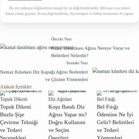
Bu test yalnızca bilgilendirme amaçlı bir ön değerlendirmedir; tıbbi tanı veya tedavi
kararı yerine geçmez. Kesin değerlendirme, fizyoterapist ve hekim muayenesi ile yapılır.
Önceki Yazı
Kanal Daralması Ağrısı Nereye Vurur ve
Belirtileri Nelerdir?
Sonraki Yazı
Namaz Kılarken Diz Kapağı Ağrısı Nedenleri
ve Çözüm Yöntemleri
Alakalı İçerikler
Topuk Dikeni
Diz Ağrıları
Bel Fıtığı
Topuk Dikeni
Koşu Bandı Diz
Bel Fıtığı
Buzlu Şişe
Ağrısı Yapar mı?
Ödemine Ne İyi
Çevirme Tekniği
Doğru Kullanım
Gelir? Belirtileri
ve Tedavi
ve Seçim
ve Tedavi
Seçenekleri
Önerileri
Yöntemleri