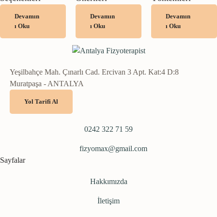
Devamın
Devamın
Devamın
ı Oku
ı Oku
ı Oku
Yeşilbahçe Mah. Çınarlı Cad. Ercivan 3 Apt. Kat:4 D:8
Muratpaşa - ANTALYA
Yol Tarifi Al
0242 322 71 59
fizyomax@gmail.com
Sayfalar
Hakkımızda
İletişim