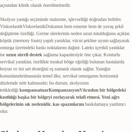
açısından klinik olarak önerilmektedir.
Skolyoz yastığı seçiminde malzeme, işlevselliği doğrudan belirler.
Viskoelastik
Viskoelastik
Dokunun hem esneme hem de yavaş şekil
değiştirme özelliği. Germe sürelerinin neden uzun tutulduğunu açıklar.
köpük (memory foam) yapılı yastıklar, vücut şekline uyum sağlayarak
omurga üzerindeki baskı noktalarını dağıtır. Lateks içerikli yastıklar
ise
uzun süreli destek
sağlama kapasitesiyle öne çıkar. Konturlu
servikal yastıklar, özellikle torakal bölge eğriliği bulunan hastalarda
boyun ve üst sırt desteğini eş zamanlı olarak sağlar. Yastığın
konumlandırılmasında temel ilke, servikal omurganın horizontal
düzlemde nötr kalmasıdır; bu durum, skolyozun
tetiklediği
kompansatuar
Kompanzasyon
Vücudun bir bölgedeki
kısıtlılığı başka bir bölgeyi zorlayarak telafi etmesi. Yeni ağrı
bölgelerinin sık nedenidir.
kas spazmlarını
baskılamaya yardımcı
olur.