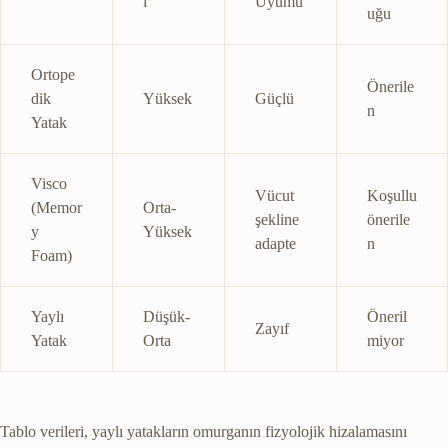
i
Uyumu
uğu
Ortope
Önerile
dik
Yüksek
Güçlü
n
Yatak
Visco
Vücut
Koşullu
(Memor
Orta-
şekline
önerile
y
Yüksek
adapte
n
Foam)
Yaylı
Düşük-
Öneril
Zayıf
Yatak
Orta
miyor
Tablo verileri, yaylı yatakların omurganın fizyolojik hizalamasını