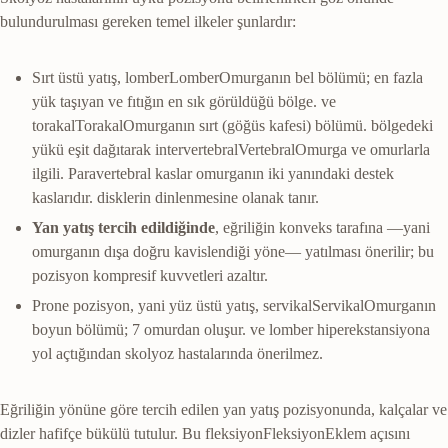
bulundurulması gereken temel ilkeler şunlardır:
Sırt üstü yatış,
lomber
Lomber
Omurganın bel bölümü; en fazla
yük taşıyan ve fıtığın en sık görüldüğü bölge.
ve
torakal
Torakal
Omurganın sırt (göğüs kafesi) bölümü.
bölgedeki
yükü eşit dağıtarak
intervertebral
Vertebral
Omurga ve omurlarla
ilgili. Paravertebral kaslar omurganın iki yanındaki destek
kaslarıdır.
disklerin dinlenmesine olanak tanır.
Yan yatış tercih edildiğinde
, eğriliğin konveks tarafına —yani
omurganın dışa doğru kavislendiği yöne— yatılması önerilir; bu
pozisyon kompresif kuvvetleri azaltır.
Prone pozisyon, yani yüz üstü yatış,
servikal
Servikal
Omurganın
boyun bölümü; 7 omurdan oluşur.
ve lomber hiperekstansiyona
yol açtığından skolyoz hastalarında önerilmez.
Eğriliğin yönüne göre tercih edilen yan yatış pozisyonunda, kalçalar ve
dizler hafifçe bükülü tutulur. Bu
fleksiyon
Fleksiyon
Eklem açısını