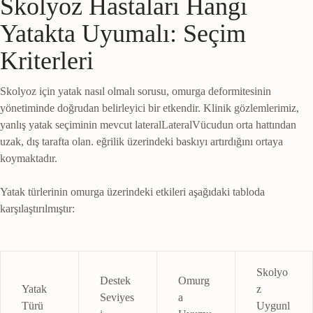
Skolyoz Hastaları Hangi
Yatakta Uyumalı: Seçim
Kriterleri
Skolyoz için yatak nasıl olmalı sorusu, omurga deformitesinin
yönetiminde doğrudan belirleyici bir etkendir. Klinik gözlemlerimiz,
yanlış yatak seçiminin mevcut
lateral
Lateral
Vücudun orta hattından
uzak, dış tarafta olan.
eğrilik üzerindeki baskıyı artırdığını ortaya
koymaktadır.
Yatak türlerinin omurga üzerindeki etkileri aşağıdaki tabloda
karşılaştırılmıştır:
Skolyo
Destek
Omurg
Yatak
z
Seviyes
a
Türü
Uygunl