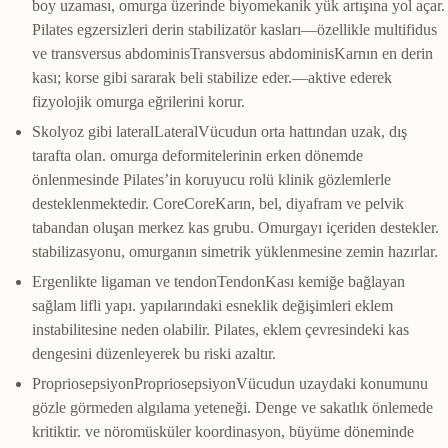
boy uzaması, omurga üzerinde biyomekanik yük artışına yol açar.
Pilates egzersizleri derin stabilizatör kasları—özellikle multifidus
ve
transversus abdominis
Transversus abdominis
Karnın en derin
kası; korse gibi sararak beli stabilize eder.
—aktive ederek
fizyolojik omurga eğrilerini korur.
Skolyoz gibi
lateral
Lateral
Vücudun orta hattından uzak, dış
tarafta olan.
omurga deformitelerinin erken dönemde
önlenmesinde Pilates’in koruyucu rolü klinik gözlemlerle
desteklenmektedir.
Core
Core
Karın, bel, diyafram ve pelvik
tabandan oluşan merkez kas grubu. Omurgayı içeriden destekler.
stabilizasyonu, omurganın simetrik yüklenmesine zemin hazırlar.
Ergenlikte ligaman ve
tendon
Tendon
Kası kemiğe bağlayan
sağlam lifli yapı.
yapılarındaki esneklik değişimleri eklem
instabilitesine neden olabilir. Pilates, eklem çevresindeki kas
dengesini düzenleyerek bu riski azaltır.
Propriosepsiyon
Propriosepsiyon
Vücudun uzaydaki konumunu
gözle görmeden algılama yeteneği. Denge ve sakatlık önlemede
kritiktir.
ve nöromüsküler koordinasyon, büyüme döneminde