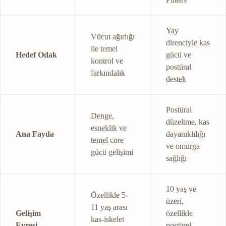
Yay
Vücut ağırlığı
direnciyle kas
ile temel
Hedef Odak
gücü ve
kontrol ve
postüral
farkındalık
destek
Postüral
Denge,
düzeltme, kas
esneklik ve
Ana Fayda
dayanıklılığı
temel core
ve omurga
gücü gelişimi
sağlığı
10 yaş ve
Özellikle 5-
üzeri,
11 yaş arası
Gelişim
özellikle
kas-iskelet
Evresi
postürel