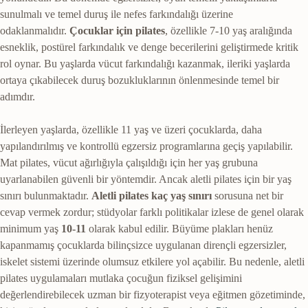
sunulmalı ve temel duruş ile nefes farkındalığı üzerine
odaklanmalıdır.
Çocuklar için pilates
, özellikle 7-10 yaş aralığında
esneklik, postürel farkındalık ve denge becerilerini geliştirmede kritik
rol oynar. Bu yaşlarda vücut farkındalığı kazanmak, ileriki yaşlarda
ortaya çıkabilecek duruş bozukluklarının önlenmesinde temel bir
adımdır.
İlerleyen yaşlarda, özellikle 11 yaş ve üzeri çocuklarda, daha
yapılandırılmış ve kontrollü egzersiz programlarına geçiş yapılabilir.
Mat pilates, vücut ağırlığıyla çalışıldığı için her yaş grubuna
uyarlanabilen güvenli bir yöntemdir. Ancak aletli pilates için bir yaş
sınırı bulunmaktadır.
Aletli pilates kaç yaş sınırı
sorusuna net bir
cevap vermek zordur; stüdyolar farklı politikalar izlese de genel olarak
minimum yaş
10-11
olarak kabul edilir. Büyüme plakları henüz
kapanmamış çocuklarda bilinçsizce uygulanan dirençli egzersizler,
iskelet sistemi üzerinde olumsuz etkilere yol açabilir. Bu nedenle, aletli
pilates uygulamaları mutlaka çocuğun fiziksel gelişimini
değerlendirebilecek uzman bir fizyoterapist veya eğitmen gözetiminde,