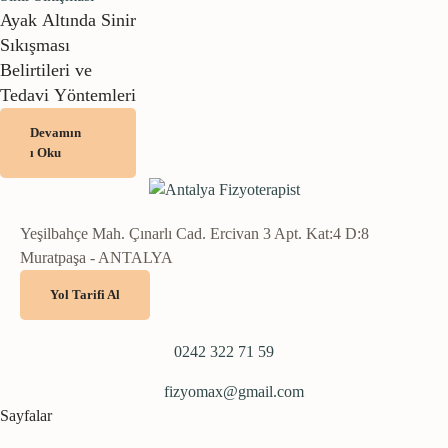
Ayak Altında Sinir
Sıkışması
Belirtileri ve
Tedavi Yöntemleri
Devamın
ı Oku
Yeşilbahçe Mah. Çınarlı Cad. Ercivan 3 Apt. Kat:4 D:8
Muratpaşa - ANTALYA
Yol Tarifi Al
0242 322 71 59
fizyomax@gmail.com
Sayfalar