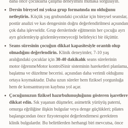
daha önce çocuklarla çalışma deneyimini mutlaka sorgulayın.
Dersin bireysel mi yoksa grup formatında mı olduğunu
netleştirin.
Küçük yaş grubundaki çocuklar için bireysel seanslar,
postür analizi ve kas dengesinin doğru değerlendirilmesi açısından
çok daha işlevseldir. Grup derslerinde eğitmenin her çocuğu ayrı
ayrı gözlemleyip gözlemleyemeyeceği belirleyici bir ölçüttür.
Seans süresinin çocuğun dikkat kapasitesiyle orantılı olup
olmadığını değerlendirin.
Klinik deneyimler, 7-10 yaş
aralığındaki çocuklar için
30-40 dakikalık
seans sürelerinin
motor öğrenme
Motor kontrol
Sinir sisteminin hareketleri planlama,
başlatma ve düzeltme becerisi.
açısından daha verimli olduğunu
ortaya koymaktadır. Daha uzun süreler hem fiziksel yorgunluğa
hem de konsantrasyon kaybına yol açar.
Çocuğunuzun fiziksel hazırbulunuşluğunu gösteren işaretlere
dikkat edin.
Sık yaşanan düşmeler, asimetrik yürüyüş paterni,
omurga eğriliğine ilişkin bulgular veya denge güçlükleri; pilates
başlangıcından önce fizyoterapist değerlendirmesi gerektiren
klinik bulgulardır. Bu belirtilerden herhangi biri mevcutsa, önce