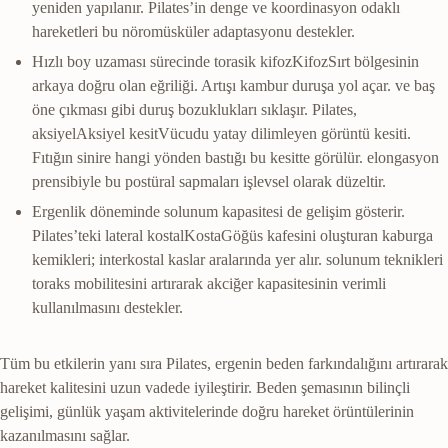
yeniden yapılanır. Pilates’in denge ve koordinasyon odaklı
hareketleri bu nöromüsküler adaptasyonu destekler.
Hızlı boy uzaması sürecinde torasik
kifoz
Kifoz
Sırt bölgesinin
arkaya doğru olan eğriliği. Artışı kambur duruşa yol açar.
ve baş
öne çıkması gibi duruş bozuklukları sıklaşır. Pilates,
aksiyel
Aksiyel kesit
Vücudu yatay dilimleyen görüntü kesiti.
Fıtığın sinire hangi yönden bastığı bu kesitte görülür.
elongasyon
prensibiyle bu postüral sapmaları işlevsel olarak düzeltir.
Ergenlik döneminde solunum kapasitesi de gelişim gösterir.
Pilates’teki lateral
kostal
Kosta
Göğüs kafesini oluşturan kaburga
kemikleri; interkostal kaslar aralarında yer alır.
solunum teknikleri
toraks mobilitesini artırarak akciğer kapasitesinin verimli
kullanılmasını destekler.
Tüm bu etkilerin yanı sıra Pilates, ergenin beden farkındalığını artırarak
hareket kalitesini uzun vadede iyileştirir. Beden şemasının bilinçli
gelişimi, günlük yaşam aktivitelerinde doğru hareket örüntülerinin
kazanılmasını sağlar.