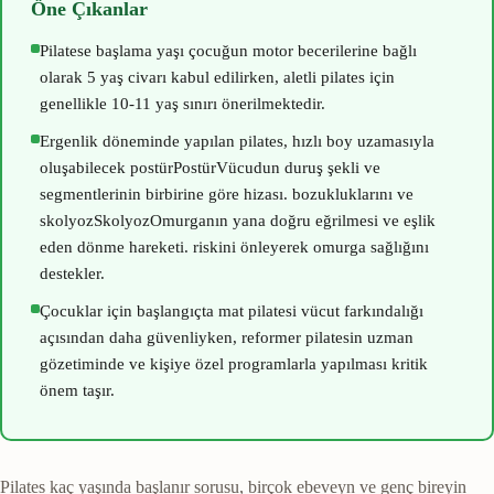
Öne Çıkanlar
Pilatese başlama yaşı çocuğun motor becerilerine bağlı
olarak 5 yaş civarı kabul edilirken, aletli pilates için
genellikle 10-11 yaş sınırı önerilmektedir.
Ergenlik döneminde yapılan pilates, hızlı boy uzamasıyla
oluşabilecek
postür
Postür
Vücudun duruş şekli ve
segmentlerinin birbirine göre hizası.
bozukluklarını ve
skolyoz
Skolyoz
Omurganın yana doğru eğrilmesi ve eşlik
eden dönme hareketi.
riskini önleyerek omurga sağlığını
destekler.
Çocuklar için başlangıçta mat pilatesi vücut farkındalığı
açısından daha güvenliyken, reformer pilatesin uzman
gözetiminde ve kişiye özel programlarla yapılması kritik
önem taşır.
Pilates kaç yaşında başlanır sorusu, birçok ebeveyn ve genç bireyin