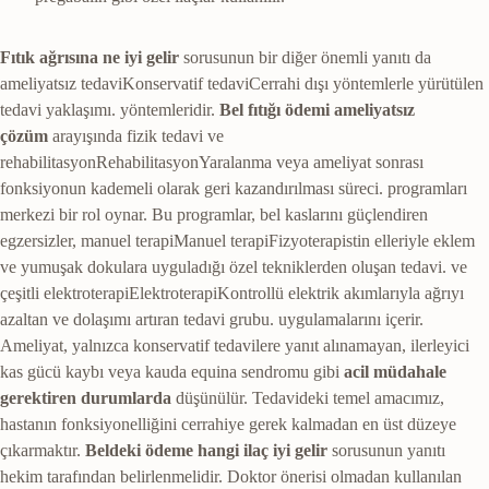
Fıtık ağrısına ne iyi gelir
sorusunun bir diğer önemli yanıtı da
ameliyatsız tedavi
Konservatif tedavi
Cerrahi dışı yöntemlerle yürütülen
tedavi yaklaşımı.
yöntemleridir.
Bel fıtığı ödemi ameliyatsız
çözüm
arayışında fizik tedavi ve
rehabilitasyon
Rehabilitasyon
Yaralanma veya ameliyat sonrası
fonksiyonun kademeli olarak geri kazandırılması süreci.
programları
merkezi bir rol oynar. Bu programlar, bel kaslarını güçlendiren
egzersizler,
manuel terapi
Manuel terapi
Fizyoterapistin elleriyle eklem
ve yumuşak dokulara uyguladığı özel tekniklerden oluşan tedavi.
ve
çeşitli
elektroterapi
Elektroterapi
Kontrollü elektrik akımlarıyla ağrıyı
azaltan ve dolaşımı artıran tedavi grubu.
uygulamalarını içerir.
Ameliyat, yalnızca konservatif tedavilere yanıt alınamayan, ilerleyici
kas gücü kaybı veya kauda equina sendromu gibi
acil müdahale
gerektiren durumlarda
düşünülür. Tedavideki temel amacımız,
hastanın fonksiyonelliğini cerrahiye gerek kalmadan en üst düzeye
çıkarmaktır.
Beldeki ödeme hangi ilaç iyi gelir
sorusunun yanıtı
hekim tarafından belirlenmelidir. Doktor önerisi olmadan kullanılan