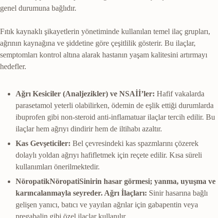
genel durumuna bağlıdır.
Fıtık kaynaklı şikayetlerin yönetiminde kullanılan temel ilaç grupları,
ağrının kaynağına ve şiddetine göre çeşitlilik gösterir. Bu ilaçlar,
semptomları kontrol altına alarak hastanın yaşam kalitesini artırmayı
hedefler.
Ağrı Kesiciler (Analjezikler) ve NSAİİ’ler:
Hafif vakalarda
parasetamol yeterli olabilirken, ödemin de eşlik ettiği durumlarda
ibuprofen gibi non-steroid anti-inflamatuar ilaçlar tercih edilir. Bu
ilaçlar hem ağrıyı dindirir hem de iltihabı azaltır.
Kas Gevşeticiler:
Bel çevresindeki kas spazmlarını çözerek
dolaylı yoldan ağrıyı hafifletmek için reçete edilir. Kısa süreli
kullanımları önerilmektedir.
Nöropatik
Nöropati
Sinirin hasar görmesi; yanma, uyuşma ve
karıncalanmayla seyreder.
Ağrı İlaçları:
Sinir hasarına bağlı
gelişen yanıcı, batıcı ve yayılan ağrılar için gabapentin veya
pregabalin gibi özel ilaçlar kullanılır.