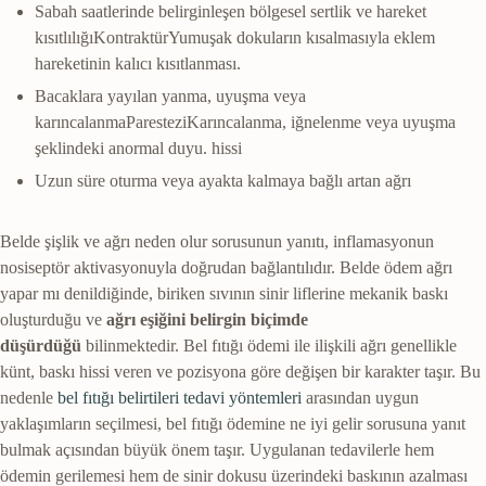
Sabah saatlerinde belirginleşen bölgesel sertlik ve
hareket
kısıtlılığı
Kontraktür
Yumuşak dokuların kısalmasıyla eklem
hareketinin kalıcı kısıtlanması.
Bacaklara yayılan yanma, uyuşma veya
karıncalanma
Parestezi
Karıncalanma, iğnelenme veya uyuşma
şeklindeki anormal duyu.
hissi
Uzun süre oturma veya ayakta kalmaya bağlı artan ağrı
Belde şişlik ve ağrı neden olur sorusunun yanıtı, inflamasyonun
nosiseptör aktivasyonuyla doğrudan bağlantılıdır. Belde ödem ağrı
yapar mı denildiğinde, biriken sıvının sinir liflerine mekanik baskı
oluşturduğu ve
ağrı eşiğini belirgin biçimde
düşürdüğü
bilinmektedir. Bel fıtığı ödemi ile ilişkili ağrı genellikle
künt, baskı hissi veren ve pozisyona göre değişen bir karakter taşır. Bu
nedenle
bel fıtığı belirtileri tedavi yöntemleri
arasından uygun
yaklaşımların seçilmesi, bel fıtığı ödemine ne iyi gelir sorusuna yanıt
bulmak açısından büyük önem taşır. Uygulanan tedavilerle hem
ödemin gerilemesi hem de sinir dokusu üzerindeki baskının azalması