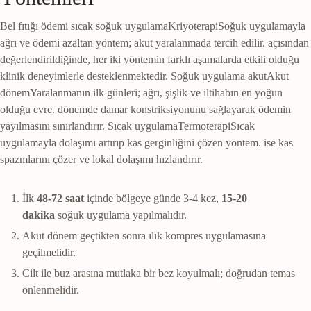
Bel fıtığı ödemi sıcak
soğuk uygulama
Kriyoterapi
Soğuk uygulamayla
ağrı ve ödemi azaltan yöntem; akut yaralanmada tercih edilir.
açısından
değerlendirildiğinde, her iki yöntemin farklı aşamalarda etkili olduğu
klinik deneyimlerle desteklenmektedir. Soğuk uygulama
akut
Akut
dönem
Yaralanmanın ilk günleri; ağrı, şişlik ve iltihabın en yoğun
olduğu evre.
dönemde damar konstriksiyonunu sağlayarak ödemin
yayılmasını sınırlandırır.
Sıcak uygulama
Termoterapi
Sıcak
uygulamayla dolaşımı artırıp kas gerginliğini çözen yöntem.
ise kas
spazmlarını çözer ve lokal dolaşımı hızlandırır.
İlk
48-72 saat
içinde bölgeye günde 3-4 kez,
15-20
dakika
soğuk uygulama yapılmalıdır.
Akut dönem geçtikten sonra ılık kompres uygulamasına
geçilmelidir.
Cilt ile buz arasına mutlaka bir bez koyulmalı; doğrudan temas
önlenmelidir.