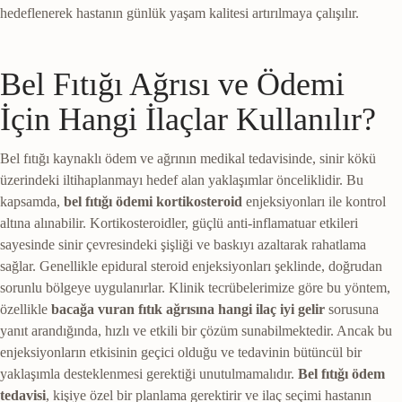
hedeflenerek hastanın günlük yaşam kalitesi artırılmaya çalışılır.
Bel Fıtığı Ağrısı ve Ödemi
İçin Hangi İlaçlar Kullanılır?
Bel fıtığı kaynaklı ödem ve ağrının medikal tedavisinde, sinir kökü
üzerindeki iltihaplanmayı hedef alan yaklaşımlar önceliklidir. Bu
kapsamda,
bel fıtığı ödemi kortikosteroid
enjeksiyonları ile kontrol
altına alınabilir. Kortikosteroidler, güçlü anti-inflamatuar etkileri
sayesinde sinir çevresindeki şişliği ve baskıyı azaltarak rahatlama
sağlar. Genellikle epidural steroid enjeksiyonları şeklinde, doğrudan
sorunlu bölgeye uygulanırlar. Klinik tecrübelerimize göre bu yöntem,
özellikle
bacağa vuran fıtık ağrısına hangi ilaç iyi gelir
sorusuna
yanıt arandığında, hızlı ve etkili bir çözüm sunabilmektedir. Ancak bu
enjeksiyonların etkisinin geçici olduğu ve tedavinin bütüncül bir
yaklaşımla desteklenmesi gerektiği unutulmamalıdır.
Bel fıtığı ödem
tedavisi
, kişiye özel bir planlama gerektirir ve ilaç seçimi hastanın