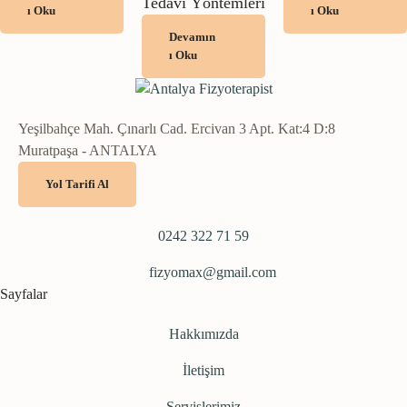
Tedavi Yöntemleri
ı Oku
ı Oku
Devamın
ı Oku
Yeşilbahçe Mah. Çınarlı Cad. Ercivan 3 Apt. Kat:4 D:8
Muratpaşa - ANTALYA
Yol Tarifi Al
0242 322 71 59
fizyomax@gmail.com
Sayfalar
Hakkımızda
İletişim
Servislerimiz