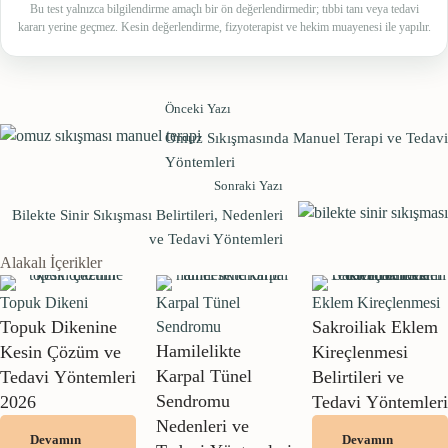
Bu test yalnızca bilgilendirme amaçlı bir ön değerlendirmedir; tıbbi tanı veya tedavi
kararı yerine geçmez. Kesin değerlendirme, fizyoterapist ve hekim muayenesi ile yapılır.
Önceki Yazı
Omuz Sıkışmasında Manuel Terapi ve Tedavi
Yöntemleri
Sonraki Yazı
Bilekte Sinir Sıkışması Belirtileri, Nedenleri
ve Tedavi Yöntemleri
Alakalı İçerikler
Topuk Dikeni
Karpal Tünel 
Eklem Kireçlenmesi
Topuk Dikenine
Sakroiliak Eklem
Sendromu
Hamilelikte
Kesin Çözüm ve
Kireçlenmesi
Karpal Tünel
Tedavi Yöntemleri
Belirtileri ve
Sendromu
2026
Tedavi Yöntemleri
Nedenleri ve
Devamın
Devamın