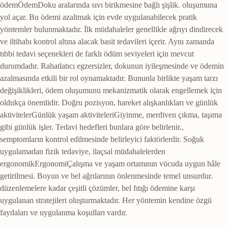
ödem
Ödem
Doku aralarında sıvı birikmesine bağlı şişlik.
oluşumuna
yol açar. Bu ödemi azaltmak için evde uygulanabilecek pratik
yöntemler bulunmaktadır. İlk müdahaleler genellikle ağrıyı dindirecek
ve iltihabı kontrol altına alacak basit tedavileri içerir. Aynı zamanda
tıbbi tedavi seçenekleri de farklı ödüm seviyeleri için mevcut
durumdadır. Rahatlatıcı egzersizler, dokunun iyileşmesinde ve ödemin
azalmasında etkili bir rol oynamaktadır. Bununla birlikte yaşam tarzı
değişiklikleri, ödem oluşumunu mekanizmatik olarak engellemek için
oldukça önemlidir. Doğru pozisyon, hareket alışkanlıkları ve
günlük
aktiviteler
Günlük yaşam aktiviteleri
Giyinme, merdiven çıkma, taşıma
gibi günlük işler. Tedavi hedefleri bunlara göre belirlenir.
,
semptomların kontrol edilmesinde belirleyici faktörlerdir. Soğuk
uygulamadan fizik tedaviye, ilaçsal müdahalelerden
ergonomik
Ergonomi
Çalışma ve yaşam ortamının vücuda uygun hâle
getirilmesi. Boyun ve bel ağrılarının önlenmesinde temel unsurdur.
düzenlemelere kadar çeşitli çözümler, bel fıtığı ödemine karşı
uygulanan stratejileri oluşturmaktadır. Her yöntemin kendine özgü
faydaları ve uygulanma koşulları vardır.