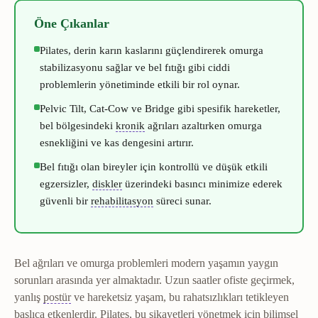
Öne Çıkanlar
Pilates, derin karın kaslarını güçlendirerek omurga
stabilizasyonu sağlar ve bel fıtığı gibi ciddi
problemlerin yönetiminde etkili bir rol oynar.
Pelvic Tilt, Cat-Cow ve Bridge gibi spesifik hareketler,
Kronik ağrı
Doku iyileşme süresini aşan
bel bölgesindeki
kronik
ağrıları azaltırken omurga
esnekliğini ve kas dengesini artırır.
Bel fıtığı olan bireyler için kontrollü ve düşük etkili
İntervertebral disk
İki omur arasında yer alan
egzersizler,
diskler
üzerindeki basıncı minimize ederek
Rehabilitasyon
Yaralanma veya ameliy
güvenli bir
rehabilitasyon
süreci sunar.
Bel ağrıları ve omurga problemleri modern yaşamın yaygın
sorunları arasında yer almaktadır. Uzun saatler ofiste geçirmek,
Postür
Vücudun duruş şekli ve segmentlerinin birbirine 
yanlış
postür
ve hareketsiz yaşam, bu rahatsızlıkları tetikleyen
başlıca etkenlerdir. Pilates, bu şikayetleri yönetmek için bilimsel