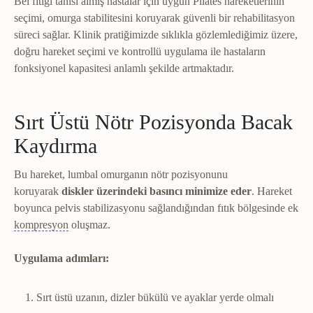
Bel fıtığı tanısı almış hastalar için uygun Pilates hareketlerinin
seçimi, omurga stabilitesini koruyarak güvenli bir rehabilitasyon
süreci sağlar. Klinik pratiğimizde sıklıkla gözlemlediğimiz üzere,
doğru hareket seçimi ve kontrollü uygulama ile hastaların
fonksiyonel kapasitesi anlamlı şekilde artmaktadır.
Sırt Üstü Nötr Pozisyonda Bacak
Kaydırma
Bu hareket, lumbal omurganın nötr pozisyonunu
koruyarak
diskler üzerindeki basıncı minimize eder
. Hareket
boyunca pelvis stabilizasyonu sağlandığından fıtık bölgesinde ek
Kompresyon
Lenfödem ve ödemde dokuya dışarıdan bası
kompresyon
oluşmaz.
Uygulama adımları:
Sırt üstü uzanın, dizler bükülü ve ayaklar yerde olmalı