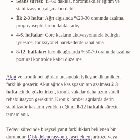
Seans süresi:
45-60 dakika, nöromüsküler eğitim ve
stabilizasyon çalışmaları dahil
İlk 2-3 hafta:
Ağrı algısında %20-30 oranında azalma,
propriyoseptif farkındalıkta artış
4-6. haftalar:
Core kasların aktivasyonunda belirgin
iyileşme, fonksiyonel hareketlerde rahatlama
8-12. haftalar:
Kronik ağrılarda %50-70 oranında azalma,
postüral kontrolde kalıcı düzelme
Akut dönem
Yaralanmanın ilk günleri; ağrı, şişlik ve iltihabın
Akut
ve kronik bel ağrıları arasındaki iyileşme dinamikleri
farklılık gösterir. Akut ağrıda kas spazmının azalması
2-3
hafta
içinde gözlenirken, kronik vakalar daha uzun süreli
rehabilitasyon gerektirir. Kronik lomber ağrılarda derin
stabilizatör kasların yeniden eğitimi
8-12 haftalık
süreçte
tamamlanır.
Tedavi sürecinde bireysel yanıt farklılıkları beklenen bir
Diskopati
Diskin su içeriğini ve yüks
Faset eklem
Omurları bir
durumdur.
Disk dejenerasyonu
,
faset eklem
artrozu veya