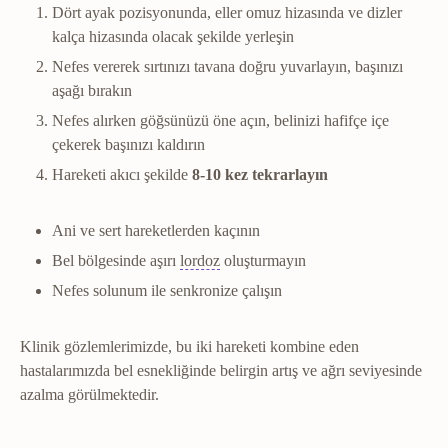
Dört ayak pozisyonunda, eller omuz hizasında ve dizler
kalça hizasında olacak şekilde yerleşin
Nefes vererek sırtınızı tavana doğru yuvarlayın, başınızı
aşağı bırakın
Nefes alırken göğsünüzü öne açın, belinizi hafifçe içe
çekerek başınızı kaldırın
Hareketi akıcı şekilde
8-10 kez tekrarlayın
Ani ve sert hareketlerden kaçının
Lordoz
Bel ve boyun bölgesinin öne 
Bel bölgesinde aşırı
lordoz
oluşturmayın
Nefes solunum ile senkronize çalışın
Klinik gözlemlerimizde, bu iki hareketi kombine eden
hastalarımızda bel esnekliğinde belirgin artış ve ağrı seviyesinde
azalma görülmektedir.