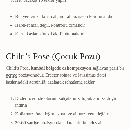
Her bacakla 10 tekrar yapın
Bel yerden kalkmamalı, nötral pozisyon korunmalıdır
Hareket hızlı değil, kontrollü olmalıdır
Karın kasları sürekli aktif tutulmalıdır
Child’s Pose (Çocuk Pozu)
Child’s Pose,
lumbal bölgede dekompresyon
sağlayan pasif bir
Germe
Kas ve bağ dokusunun kontrollü uzatılarak esnekliğin ar
germe
pozisyonudur. Erector spinae ve latissimus dorsi
kaslarındaki gerginliği azaltarak rahatlama sağlar.
Dizler üzerinde oturun, kalçalarınızı topuklarınıza doğru
indirin
Kollarınızı öne doğru uzatın ve alnınızı yere değdirin
30-60 saniye
pozisyonda kalarak derin nefes alın