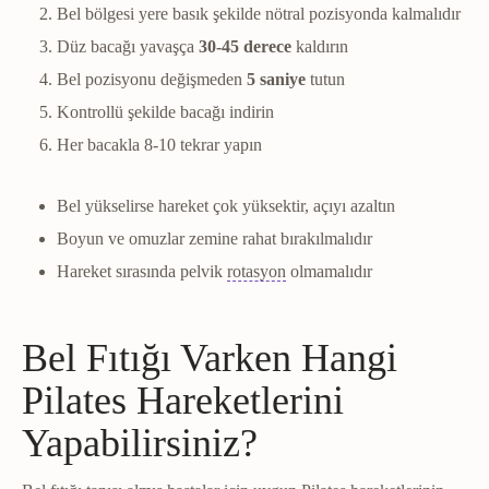
Bel bölgesi yere basık şekilde nötral pozisyonda kalmalıdır
Düz bacağı yavaşça
30-45 derece
kaldırın
Bel pozisyonu değişmeden
5 saniye
tutun
Kontrollü şekilde bacağı indirin
Her bacakla 8-10 tekrar yapın
Bel yükselirse hareket çok yüksektir, açıyı azaltın
Boyun ve omuzlar zemine rahat bırakılmalıdır
Rotasyon
Bir uzvun kendi eks
Hareket sırasında pelvik
rotasyon
olmamalıdır
Bel Fıtığı Varken Hangi
Pilates Hareketlerini
Yapabilirsiniz?