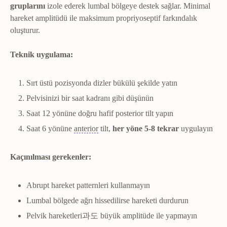
gruplarını
izole ederek lumbal bölgeye destek sağlar. Minimal
hareket amplitüdü ile maksimum propriyoseptif farkındalık
oluşturur.
Teknik uygulama:
Sırt üstü pozisyonda dizler bükülü şekilde yatın
Pelvisinizi bir saat kadranı gibi düşünün
Saat 12 yönüne doğru hafif posterior tilt yapın
Anterior
Vücudun ön yüzünde yer alan.
Saat 6 yönüne
anterior
tilt,
her yöne 5-8 tekrar
uygulayın
Kaçınılması gerekenler:
Abrupt hareket patternleri kullanmayın
Lumbal bölgede ağrı hissedilirse hareketi durdurun
Pelvik hareketleri과도 büyük amplitüde ile yapmayın