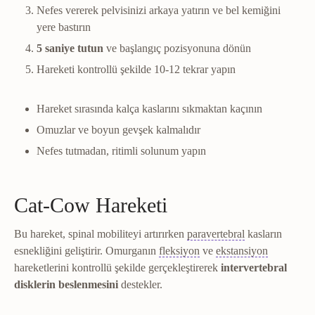
Nefes vererek pelvisinizi arkaya yatırın ve bel kemiğini
yere bastırın
5 saniye tutun
ve başlangıç pozisyonuna dönün
Hareketi kontrollü şekilde 10-12 tekrar yapın
Hareket sırasında kalça kaslarını sıkmaktan kaçının
Omuzlar ve boyun gevşek kalmalıdır
Nefes tutmadan, ritimli solunum yapın
Cat-Cow Hareketi
Vertebral
Omurga 
Bu hareket, spinal mobiliteyi artırırken
paravertebral
kasların
Fleksiyon
Eklem açısını k
Ekstansiy
esnekliğini geliştirir. Omurganın
fleksiyon
ve
ekstansiyon
hareketlerini kontrollü şekilde gerçekleştirerek
intervertebral
disklerin beslenmesini
destekler.