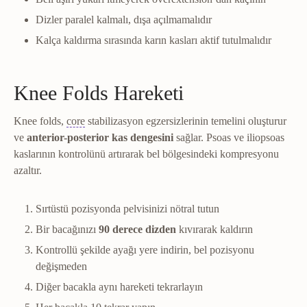
Dizler paralel kalmalı, dışa açılmamalıdır
Kalça kaldırma sırasında karın kasları aktif tutulmalıdır
Knee Folds Hareketi
Core
Karın, bel, diyafram ve pelvik tabandan oluşa
Knee folds,
core
stabilizasyon egzersizlerinin temelini oluşturur
ve
anterior-posterior kas dengesini
sağlar. Psoas ve iliopsoas
kaslarının kontrolünü artırarak bel bölgesindeki kompresyonu
azaltır.
Sırtüstü pozisyonda pelvisinizi nötral tutun
Bir bacağınızı
90 derece dizden
kıvırarak kaldırın
Kontrollü şekilde ayağı yere indirin, bel pozisyonu
değişmeden
Diğer bacakla aynı hareketi tekrarlayın