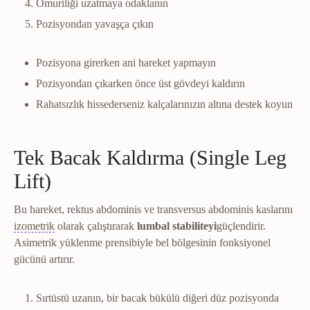
Omuriliği uzatmaya odaklanın
Pozisyondan yavaşça çıkın
Pozisyona girerken ani hareket yapmayın
Pozisyondan çıkarken önce üst gövdeyi kaldırın
Rahatsızlık hissederseniz kalçalarınızın altına destek koyun
Tek Bacak Kaldırma (Single Leg
Lift)
Bu hareket, rektus abdominis ve transversus abdominis kaslarını
İzometrik
Eklem hareketi olmadan kasın kasıldığı egzersiz 
izometrik
olarak çalıştırarak
lumbal stabiliteyi
güçlendirir.
Asimetrik yüklenme prensibiyle bel bölgesinin fonksiyonel
gücünü artırır.
Sırtüstü uzanın, bir bacak bükülü diğeri düz pozisyonda