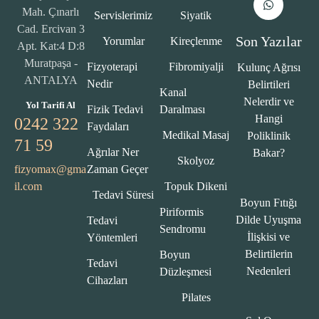
Mah. Çınarlı
Servislerimiz
Siyatik
Cad. Ercivan 3
Son Yazılar
Yorumlar
Kireçlenme
Apt. Kat:4 D:8
Muratpaşa -
Fizyoterapi
Fibromiyalji
Kulunç Ağrısı
ANTALYA
Nedir
Belirtileri
Kanal
Nelerdir ve
Yol Tarifi Al
Fizik Tedavi
Daralması
Hangi
0242 322
Faydaları
Medikal Masaj
Poliklinik
71 59
Ağrılar Ner
Bakar?
Skolyoz
fizyomax@gma
Zaman Geçer
il.com
Topuk Dikeni
Tedavi Süresi
Boyun Fıtığı
Piriformis
Dilde Uyuşma
Tedavi
Sendromu
İlişkisi ve
Yöntemleri
Belirtilerin
Boyun
Tedavi
Nedenleri
Düzleşmesi
Cihazları
Pilates