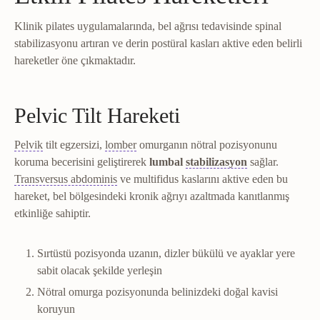
Klinik pilates uygulamalarında, bel ağrısı tedavisinde spinal
stabilizasyonu artıran ve derin postüral kasları aktive eden belirli
hareketler öne çıkmaktadır.
Pelvic Tilt Hareketi
Pelvis
Omurgayı bacaklara bağlayan kemik halka.
Lomber
Omurganın bel bölümü; en fazla y
Pelvik
tilt egzersizi,
lomber
omurganın nötral pozisyonunu
Stabilizasyon e
koruma becerisini geliştirerek
lumbal
stabilizasyon
sağlar.
Transversus abdominis
Karnın en derin kası; k
Transversus abdominis
ve multifidus kaslarını aktive eden bu
hareket, bel bölgesindeki kronik ağrıyı azaltmada kanıtlanmış
etkinliğe sahiptir.
Sırtüstü pozisyonda uzanın, dizler bükülü ve ayaklar yere
sabit olacak şekilde yerleşin
Nötral omurga pozisyonunda belinizdeki doğal kavisi
koruyun