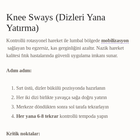
Knee Sways (Dizleri Yana
Yatırma)
Kontrollü rotasyonel hareket ile lumbal bölgede
mobilizasyon
Mobilizasyon
Eklemin kontrollü, yavaş ve tekrarlı hareketlerle g
sağlayan bu egzersiz, kas gerginliğini azaltır. Nazik hareket
kalitesi fıtık hastalarında güvenli uygulama imkanı sunar.
Adım adım:
Sırt üstü, dizler bükülü pozisyonda hazırlanın
Her iki dizi birlikte yavaşça sağa doğru yatırın
Merkeze döndükten sonra sol tarafa tekrarlayın
Her yana 6-8 tekrar
kontrollü tempoda yapın
Kritik noktalar: