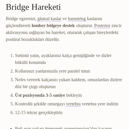
Bridge Hareketi
Gluteal kaslar
Hamstring
Kalçayı oluşturan, yür
Uyluğun arkas
Bridge egzersizi,
gluteal kaslar
ve
hamstring
kaslarını
Posterior
V
güçlendirerek
lomber bölgeye destek
oluşturur.
Posterior
zincir
aktivasyonu sağlayan bu hareket, oturarak çalışan bireylerdeki
postüral bozuklukları düzeltir.
Sırtüstü yatın, ayaklarınız kalça genişliğinde ve dizler
bükülü konumda
Kollarınızı yanlarınızda yere paralel tutun
Nefes vererek kalçanızı yukarı kaldırın, omuzlardan dizlere
düz bir çizgi oluşturun
Üst pozisyonda 3-5 saniye
bekleyin
Vertebra
Omurgayı oluştura
Kontrollü şekilde omurgayı
vertebra
vertebra yere indirin
12-15 tekrar gerçekleştirin
Beli aşırı yukarı itmeyerek overextension’dan kaçının