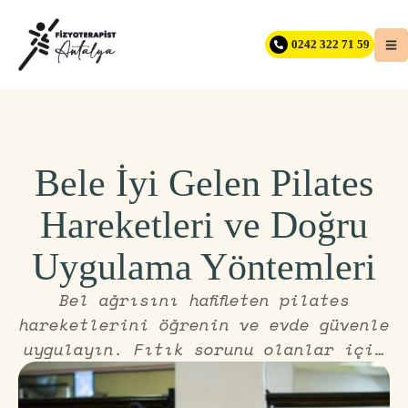
0242 322 71 59
Bele İyi Gelen Pilates
Hareketleri ve Doğru
Uygulama Yöntemleri
Bel ağrısını hafifleten pilates
hareketlerini öğrenin ve evde güvenle
uygulayın. Fıtık sorunu olanlar için
özel egzersizler ve etkili sonuçlar
için ipuçları burada.