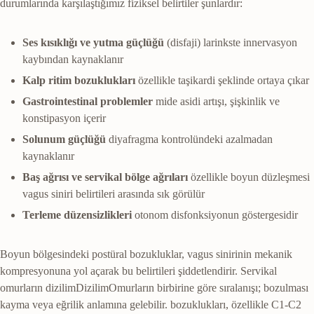
durumlarında karşılaştığımız fiziksel belirtiler şunlardır:
Ses kısıklığı ve yutma güçlüğü
(disfaji) larinkste innervasyon
kaybından kaynaklanır
Kalp ritim bozuklukları
özellikle taşikardi şeklinde ortaya çıkar
Gastrointestinal problemler
mide asidi artışı, şişkinlik ve
konstipasyon içerir
Solunum güçlüğü
diyafragma kontrolündeki azalmadan
kaynaklanır
Baş ağrısı ve servikal bölge ağrıları
özellikle boyun düzleşmesi
vagus siniri belirtileri arasında sık görülür
Terleme düzensizlikleri
otonom disfonksiyonun göstergesidir
Boyun bölgesindeki postüral bozukluklar, vagus sinirinin mekanik
kompresyonuna yol açarak bu belirtileri şiddetlendirir. Servikal
omurların
dizilim
Dizilim
Omurların birbirine göre sıralanışı; bozulması
kayma veya eğrilik anlamına gelebilir.
bozuklukları, özellikle C1-C2