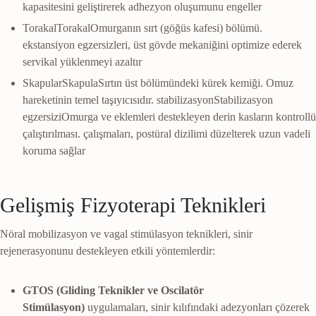
kapasitesini geliştirerek adhezyon oluşumunu engeller
Torakal
Torakal
Omurganın sırt (göğüs kafesi) bölümü.
ekstansiyon egzersizleri, üst gövde mekaniğini optimize ederek
servikal yüklenmeyi azaltır
Skapular
Skapula
Sırtın üst bölümündeki kürek kemiği. Omuz
hareketinin temel taşıyıcısıdır.
stabilizasyon
Stabilizasyon
egzersizi
Omurga ve eklemleri destekleyen derin kasların kontrollü
çalıştırılması.
çalışmaları, postüral dizilimi düzelterek uzun vadeli
koruma sağlar
Gelişmiş Fizyoterapi Teknikleri
Nöral mobilizasyon ve vagal stimülasyon teknikleri, sinir
rejenerasyonunu destekleyen etkili yöntemlerdir:
GTOS (Gliding Teknikler ve Oscilatör
Stimülasyon)
uygulamaları, sinir kılıfındaki adezyonları çözerek