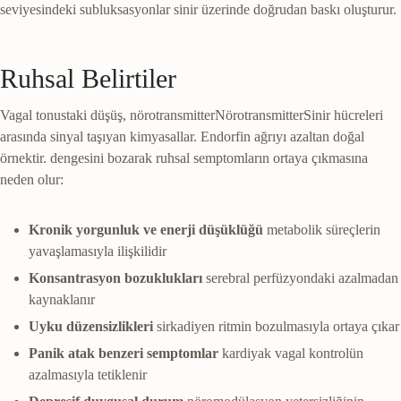
seviyesindeki subluksasyonlar sinir üzerinde doğrudan baskı oluşturur.
Ruhsal Belirtiler
Vagal tonustaki düşüş,
nörotransmitter
Nörotransmitter
Sinir hücreleri
arasında sinyal taşıyan kimyasallar. Endorfin ağrıyı azaltan doğal
örnektir.
dengesini bozarak ruhsal semptomların ortaya çıkmasına
neden olur:
Kronik yorgunluk ve enerji düşüklüğü
metabolik süreçlerin
yavaşlamasıyla ilişkilidir
Konsantrasyon bozuklukları
serebral perfüzyondaki azalmadan
kaynaklanır
Uyku düzensizlikleri
sirkadiyen ritmin bozulmasıyla ortaya çıkar
Panik atak benzeri semptomlar
kardiyak vagal kontrolün
azalmasıyla tetiklenir