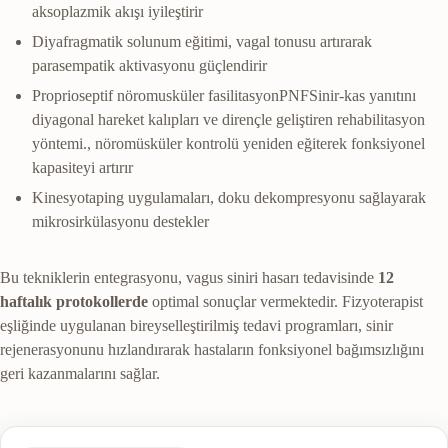
aksoplazmik akışı iyileştirir
Diyafragmatik solunum eğitimi, vagal tonusu artırarak
parasempatik aktivasyonu güçlendirir
Proprioseptif nöromusküler fasilitasyon
PNF
Sinir-kas yanıtını
diyagonal hareket kalıpları ve dirençle geliştiren rehabilitasyon
yöntemi.
, nöromüsküler kontrolü yeniden eğiterek fonksiyonel
kapasiteyi artırır
Kinesyotaping uygulamaları, doku dekompresyonu sağlayarak
mikrosirkülasyonu destekler
Bu tekniklerin entegrasyonu, vagus siniri hasarı tedavisinde
12
haftalık protokollerde
optimal sonuçlar vermektedir. Fizyoterapist
eşliğinde uygulanan bireyselleştirilmiş tedavi programları, sinir
rejenerasyonunu hızlandırarak hastaların fonksiyonel bağımsızlığını
geri kazanmalarını sağlar.