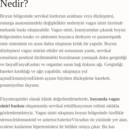
Nedir?
Boyun bölgesinde servikal lordozun azalması veya düzleşmesi,
omurga anatomisindeki değişiklikler nedeniyle vagus siniri üzerinde
mekanik baskı oluşturabilir. Vagus siniri, kraniyumdan çıkarak boyun
bölgesinden toraks ve abdomen boyunca ilerleyen ve parasempatik
sinir sisteminin en uzun dalını oluşturan kritik bir yapıdır. Boyun
düzleşmesi vagus sinirini etkiler mi sorusunun yanıtı, servikal
omurların postüral dizilimindeki bozulmanın yumuşak doku gerginliği
ve
fasyal
Fasya
Kasları ve organları saran bağ dokusu ağı. Gerginliği
hareket kısıtlılığı ve ağrı yapabilir.
sıkışmaya yol
açma
Ekstansiyon
Eklem açısını büyüten düzleştirme hareketi.
potansiyeline dayanır.
Fizyoterapistler olarak klinik değerlendirmelerde,
boyunda vagus
siniri baskısı
oluşumunda servikal rektifikasyonun rolünü sıklıkla
gözlemlemekteyiz. Vagus siniri sıkışması boyun bölgesinde özellikle
sternocleidomastoid ve
anterior
Anterior
Vücudun ön yüzünde yer alan.
scalene kaslarının hipertonisitesi ile birlikte ortaya çıkar. Bu kas