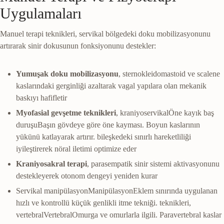
Uygulamaları
Manuel terapi teknikleri, servikal bölgedeki doku mobilizasyonunu
artırarak sinir dokusunun fonksiyonunu destekler:
Yumuşak doku mobilizasyonu
, sternokleidomastoid ve scalene
kaslarındaki gerginliği azaltarak vagal yapılara olan mekanik
baskıyı hafifletir
Myofasial gevşetme teknikleri
,
kraniyoservikal
Öne kayık baş
duruşu
Başın gövdeye göre öne kayması. Boyun kaslarının
yükünü katlayarak artırır.
bileşkedeki sınırlı hareketliliği
iyileştirerek nöral iletimi optimize eder
Kraniyosakral terapi
, parasempatik sinir sistemi aktivasyonunu
destekleyerek otonom dengeyi yeniden kurar
Servikal
manipülasyon
Manipülasyon
Eklem sınırında uygulanan
hızlı ve kontrollü küçük genlikli itme tekniği.
teknikleri,
vertebral
Vertebral
Omurga ve omurlarla ilgili. Paravertebral kaslar