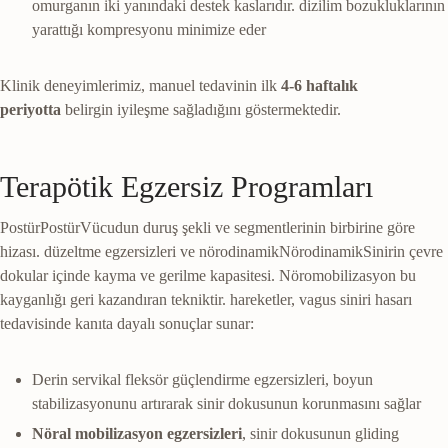
omurganın iki yanındaki destek kaslarıdır.
dizilim bozukluklarının
yarattığı kompresyonu minimize eder
Klinik deneyimlerimiz, manuel tedavinin ilk
4-6 haftalık
periyotta
belirgin iyileşme sağladığını göstermektedir.
Terapötik Egzersiz Programları
Postür
Postür
Vücudun duruş şekli ve segmentlerinin birbirine göre
hizası.
düzeltme egzersizleri ve
nörodinamik
Nörodinamik
Sinirin çevre
dokular içinde kayma ve gerilme kapasitesi. Nöromobilizasyon bu
kayganlığı geri kazandıran tekniktir.
hareketler, vagus siniri hasarı
tedavisinde kanıta dayalı sonuçlar sunar:
Derin servikal fleksör güçlendirme egzersizleri, boyun
stabilizasyonunu artırarak sinir dokusunun korunmasını sağlar
Nöral mobilizasyon egzersizleri
, sinir dokusunun gliding