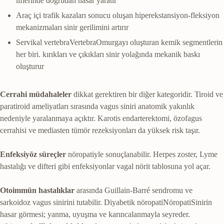
liflerinde doğrudan hasar yaratır
Araç içi trafik kazaları sonucu oluşan hiperekstansiyon-fleksiyon
mekanizmaları sinir gerilimini artırır
Servikal
vertebra
Vertebra
Omurgayı oluşturan kemik segmentlerin
her biri.
kırıkları ve çıkıkları sinir yolağında mekanik baskı
oluşturur
Cerrahi müdahaleler
dikkat gerektiren bir diğer kategoridir. Tiroid ve
paratiroid ameliyatları sırasında vagus siniri anatomik yakınlık
nedeniyle yaralanmaya açıktır. Karotis endarterektomi, özofagus
cerrahisi ve mediasten tümör rezeksiyonları da yüksek risk taşır.
Enfeksiyöz süreçler
nöropatiyle sonuçlanabilir. Herpes zoster, Lyme
hastalığı ve difteri gibi enfeksiyonlar vagal nörit tablosuna yol açar.
Otoimmün hastalıklar
arasında Guillain-Barré sendromu ve
sarkoidoz vagus sinirini tutabilir. Diyabetik
nöropati
Nöropati
Sinirin
hasar görmesi; yanma, uyuşma ve karıncalanmayla seyreder.