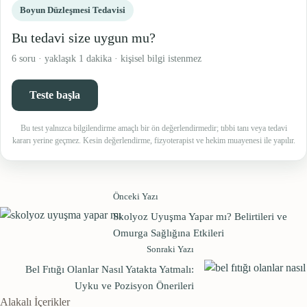
Boyun Düzleşmesi Tedavisi
Bu tedavi size uygun mu?
6 soru · yaklaşık 1 dakika · kişisel bilgi istenmez
Teste başla
Bu test yalnızca bilgilendirme amaçlı bir ön değerlendirmedir; tıbbi tanı veya tedavi
kararı yerine geçmez. Kesin değerlendirme, fizyoterapist ve hekim muayenesi ile yapılır.
Önceki Yazı
Skolyoz Uyuşma Yapar mı? Belirtileri ve
Omurga Sağlığına Etkileri
Sonraki Yazı
Bel Fıtığı Olanlar Nasıl Yatakta Yatmalı:
Uyku ve Pozisyon Önerileri
Alakalı İçerikler