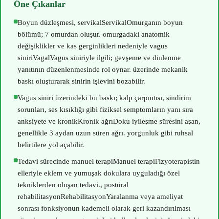
Öne Çıkanlar
Boyun düzleşmesi,
servikal
Servikal
Omurganın boyun
bölümü; 7 omurdan oluşur.
omurgadaki anatomik
değişiklikler ve kas gerginlikleri nedeniyle
vagus
siniri
Vagal
Vagus siniriyle ilgili; gevşeme ve dinlenme
yanıtının düzenlenmesinde rol oynar.
üzerinde mekanik
baskı oluşturarak sinirin işlevini bozabilir.
Vagus siniri üzerindeki bu baskı; kalp çarpıntısı, sindirim
sorunları, ses kısıklığı gibi fiziksel semptomların yanı sıra
anksiyete ve
kronik
Kronik ağrı
Doku iyileşme süresini aşan,
genellikle 3 aydan uzun süren ağrı.
yorgunluk gibi ruhsal
belirtilere yol açabilir.
Tedavi sürecinde
manuel terapi
Manuel terapi
Fizyoterapistin
elleriyle eklem ve yumuşak dokulara uyguladığı özel
tekniklerden oluşan tedavi.
, postüral
rehabilitasyon
Rehabilitasyon
Yaralanma veya ameliyat
sonrası fonksiyonun kademeli olarak geri kazandırılması