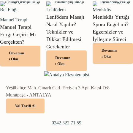
Bel Fıtığı
Lenfödem
Menisküs
Lenfödem Masajı
Menisküs Yırtığı
Manuel Terapi
Nasıl Yapılır?
Spora Engel mi?
Manuel Terapi
Teknikler ve
Egzersizler ve
Fıtığı Geçirir Mi
Dikkat Edilmesi
İyileşme Süreci
Gerçekten?
Gerekenler
Devamın
Devamın
ı Oku
Devamın
ı Oku
ı Oku
Yeşilbahçe Mah. Çınarlı Cad. Ercivan 3 Apt. Kat:4 D:8
Muratpaşa - ANTALYA
Yol Tarifi Al
0242 322 71 59