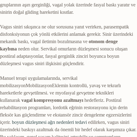
gruplarının aşırı gerginliği, vagal yolak üzerinde fasyal baskı yaratır ve
sinirin doğal gliding hareketini kısıtlar.
Vagus siniri sıkışınca ne olur sorusuna yanıt verirken, parasempatik
disfonksiyonun çok yönlü etkilerini anlamak gerekir. Sinir üzerindeki
mekanik baskı, vagal iletimin bozulmasına ve
otonom denge
kaybına
neden olur. Servikal omurların düzleşmesi sonucu oluşan
postüral adaptasyonlar, fasyal gerginlik zinciri boyunca boyun
düzleşmesi vagus siniri ilişkisini güçlendirir.
Manuel terapi uygulamalarında, servikal
mobilizasyon
Mobilizasyon
Eklemin kontrollü, yavaş ve tekrarlı
hareketlerle gevşetilmesi.
ve myofasyal gevşetme teknikleri
kullanarak
vagal kompresyonu azaltmayı
hedefleriz. Postüral
rehabilitasyon programları, lordotik eğrinin restorasyonu için derin
fleksör kas güçlendirme ve ekstansör zincir dengeleme egzersizlerini
içerir.
boyun düzleşmesi ağrı nedenleri tedavi
edilirken, vagus siniri
üzerindeki baskıyı azaltmak da önemli bir hedef olarak karşımıza çıkar.
Bu yaklaşım, genel yaşam kalitesini artırabilir ve semptomların