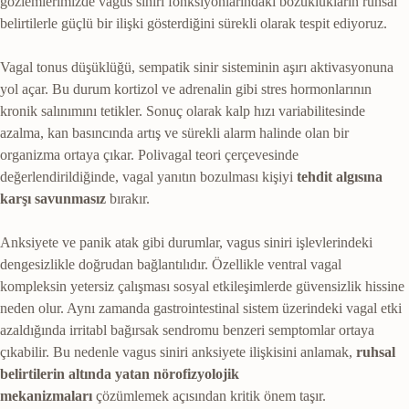
gözlemlerimizde vagus siniri fonksiyonlarındaki bozuklukların ruhsal
belirtilerle güçlü bir ilişki gösterdiğini sürekli olarak tespit ediyoruz.
Vagal tonus düşüklüğü, sempatik sinir sisteminin aşırı aktivasyonuna
yol açar. Bu durum kortizol ve adrenalin gibi stres hormonlarının
kronik salınımını tetikler. Sonuç olarak kalp hızı variabilitesinde
azalma, kan basıncında artış ve sürekli alarm halinde olan bir
organizma ortaya çıkar. Polivagal teori çerçevesinde
değerlendirildiğinde, vagal yanıtın bozulması kişiyi
tehdit algısına
karşı savunmasız
bırakır.
Anksiyete ve panik atak gibi durumlar, vagus siniri işlevlerindeki
dengesizlikle doğrudan bağlantılıdır. Özellikle ventral vagal
kompleksin yetersiz çalışması sosyal etkileşimlerde güvensizlik hissine
neden olur. Aynı zamanda gastrointestinal sistem üzerindeki vagal etki
azaldığında irritabl bağırsak sendromu benzeri semptomlar ortaya
çıkabilir. Bu nedenle vagus siniri anksiyete ilişkisini anlamak,
ruhsal
belirtilerin altında yatan nörofizyolojik
mekanizmaları
çözümlemek açısından kritik önem taşır.