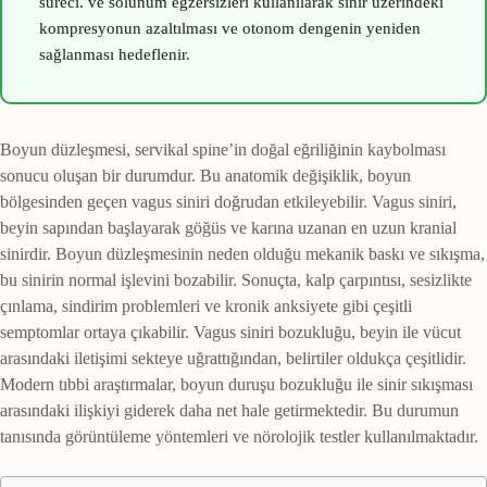
süreci.
ve solunum egzersizleri kullanılarak sinir üzerindeki
kompresyonun azaltılması ve otonom dengenin yeniden
sağlanması hedeflenir.
Boyun düzleşmesi, servikal spine’in doğal eğriliğinin kaybolması
sonucu oluşan bir durumdur. Bu anatomik değişiklik, boyun
bölgesinden geçen vagus siniri doğrudan etkileyebilir. Vagus siniri,
beyin sapından başlayarak göğüs ve karına uzanan en uzun kranial
sinirdir. Boyun düzleşmesinin neden olduğu mekanik baskı ve sıkışma,
bu sinirin normal işlevini bozabilir. Sonuçta, kalp çarpıntısı, sesizlikte
çınlama, sindirim problemleri ve kronik anksiyete gibi çeşitli
semptomlar ortaya çıkabilir. Vagus siniri bozukluğu, beyin ile vücut
arasındaki iletişimi sekteye uğrattığından, belirtiler oldukça çeşitlidir.
Modern tıbbi araştırmalar, boyun duruşu bozukluğu ile sinir sıkışması
arasındaki ilişkiyi giderek daha net hale getirmektedir. Bu durumun
tanısında görüntüleme yöntemleri ve nörolojik testler kullanılmaktadır.