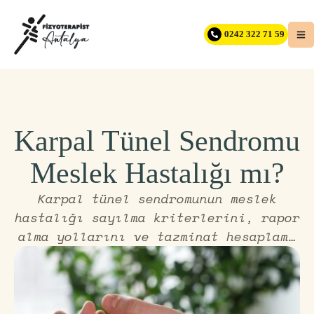
0242 322 71 59
Karpal Tünel Sendromu
Meslek Hastalığı mı?
Karpal tünel sendromunun meslek
hastalığı sayılma kriterlerini, rapor
alma yollarını ve tazminat hesaplama
detaylarını inceleyin. Haklarınızı
öğrenmek için hemen içeriğe göz atın.