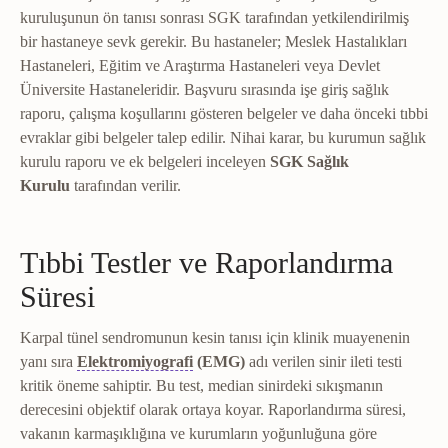
kuruluşunun ön tanısı sonrası SGK tarafından yetkilendirilmiş
bir hastaneye sevk gerekir. Bu hastaneler; Meslek Hastalıkları
Hastaneleri, Eğitim ve Araştırma Hastaneleri veya Devlet
Üniversite Hastaneleridir. Başvuru sırasında işe giriş sağlık
raporu, çalışma koşullarını gösteren belgeler ve daha önceki tıbbi
evraklar gibi belgeler talep edilir. Nihai karar, bu kurumun sağlık
kurulu raporu ve ek belgeleri inceleyen
SGK Sağlık
Kurulu
tarafından verilir.
Tıbbi Testler ve Raporlandırma
Süresi
Karpal tünel sendromunun kesin tanısı için klinik muayenenin
EMG
Kas ve sinirlerin elektriksel ileti
yanı sıra
Elektromiyografi
(EMG)
adı verilen sinir ileti testi
kritik öneme sahiptir. Bu test, median sinirdeki sıkışmanın
derecesini objektif olarak ortaya koyar. Raporlandırma süresi,
vakanın karmaşıklığına ve kurumların yoğunluğuna göre