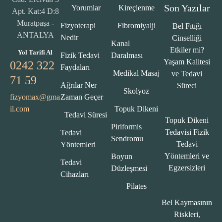
Son Yazılar
Yorumlar
Kireçlenme
Apt. Kat:4 D:8
Muratpaşa -
Fizyoterapi
Fibromiyalji
Bel Fıtığı
ANTALYA
Nedir
Cinselliği
Kanal
Etkiler mi?
Yol Tarifi Al
Fizik Tedavi
Daralması
Yaşam Kalitesi
0242 322
Faydaları
Medikal Masaj
ve Tedavi
71 59
Ağrılar Ner
Süreci
Skolyoz
fizyomax@gma
Zaman Geçer
il.com
Topuk Dikeni
Tedavi Süresi
Topuk Dikeni
Piriformis
Tedavisi Fizik
Tedavi
Sendromu
Tedavi
Yöntemleri
Yöntemleri ve
Boyun
Tedavi
Egzersizleri
Düzleşmesi
Cihazları
Pilates
Bel Kaymasının
Riskleri,