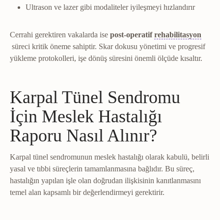
Ultrason ve lazer gibi modaliteler iyileşmeyi hızlandırır
Cerrahi gerektiren vakalarda ise
post-operatif
rehabilitasyon
Rehabilitasyon
Yaralanma veya ameliyat sonrası fonksiyonun kad
süreci kritik öneme sahiptir. Skar dokusu yönetimi ve progresif
yükleme protokolleri, işe dönüş süresini önemli ölçüde kısaltır.
Karpal Tünel Sendromu
İçin Meslek Hastalığı
Raporu Nasıl Alınır?
Karpal tünel sendromunun meslek hastalığı olarak kabulü, belirli
yasal ve tıbbi süreçlerin tamamlanmasına bağlıdır. Bu süreç,
hastalığın yapılan işle olan doğrudan ilişkisinin kanıtlanmasını
temel alan kapsamlı bir değerlendirmeyi gerektirir.