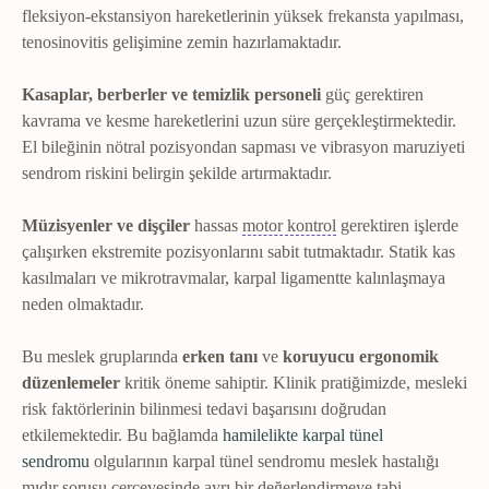
fleksiyon-ekstansiyon hareketlerinin yüksek frekansta yapılması,
tenosinovitis gelişimine zemin hazırlamaktadır.
Kasaplar, berberler ve temizlik personeli
güç gerektiren
kavrama ve kesme hareketlerini uzun süre gerçekleştirmektedir.
El bileğinin nötral pozisyondan sapması ve vibrasyon maruziyeti
sendrom riskini belirgin şekilde artırmaktadır.
Motor kontrol
Sinir si
Müzisyenler ve dişçiler
hassas
motor kontrol
gerektiren işlerde
çalışırken ekstremite pozisyonlarını sabit tutmaktadır. Statik kas
kasılmaları ve mikrotravmalar, karpal ligamentte kalınlaşmaya
neden olmaktadır.
Bu meslek gruplarında
erken tanı
ve
koruyucu ergonomik
düzenlemeler
kritik öneme sahiptir. Klinik pratiğimizde, mesleki
risk faktörlerinin bilinmesi tedavi başarısını doğrudan
etkilemektedir. Bu bağlamda
hamilelikte karpal tünel
sendromu
olgularının karpal tünel sendromu meslek hastalığı
mıdır sorusu çerçevesinde ayrı bir değerlendirmeye tabi