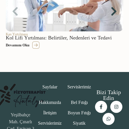
Kas Yırtılması
Kol Lifi Yırtılması: Belirtiler, Nedenleri ve Tedavi
Devamını Oku
Sayfalar
Servislerimiz
Bizi Takip
Edin
Hakkımızda
Bel Fıtığı
İletişim
Boyun Fıtığı
Yeşilbahçe
Mah. Çınarlı
Servislerimiz
Siyatik
Cad. Ercivan 3