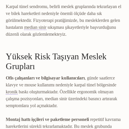
Karpal tünel sendromu, belirli meslek gruplarında tekrarlayan el
ve bilek hareketleri nedeniyle önemli ölçüde daha sık
görülmektedir. Fizyoterapi pratiğimizde, bu mesleklerden gelen
Median sinir
Ön kolun ortasından geçip elin baş
hastaların
median sinir
sıkışması şikayetleriyle başvurduğunu
düzenli olarak gözlemlemekteyiz.
Yüksek Risk Taşıyan Meslek
Grupları
Ofis çalışanları ve bilgisayar kullanıcıları
, günde saatlerce
klavye ve mouse kullanımı nedeniyle karpal tünel bölgesinde
Kronik ağrı
Doku iyileşme süresini aşan, genellikle 3 aydan u
kronik
baskı oluşturmaktadır. Özellikle ergonomik olmayan
çalışma pozisyonları, median sinir üzerindeki basıncı artırarak
semptomlara yol açmaktadır.
Montaj hattı işçileri ve paketleme personeli
repetitif kavrama
hareketlerini sürekli tekrarlamaktadır. Bu meslek grubunda