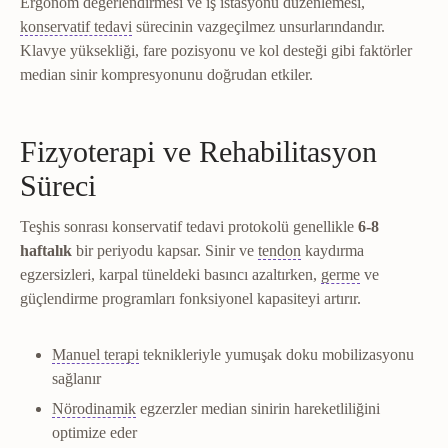
Ergonom değerlendirmesi ve iş istasyonu düzenlemesi,
Konservatif tedavi
Cerrahi dışı yöntemlerle yürütül
konservatif tedavi
sürecinin vazgeçilmez unsurlarındandır.
Klavye yüksekliği, fare pozisyonu ve kol desteği gibi faktörler
median sinir kompresyonunu doğrudan etkiler.
Fizyoterapi ve Rehabilitasyon
Süreci
Teşhis sonrası konservatif tedavi protokolü genellikle
6-8
Tendon
Kası kemiğe bağ
haftalık
bir periyodu kapsar. Sinir ve
tendon
kaydırma
Germe
Kas ve 
egzersizleri, karpal tüneldeki basıncı azaltırken,
germe
ve
güçlendirme programları fonksiyonel kapasiteyi artırır.
Manuel terapi
Fizyoterapistin elleriyle eklem ve 
Manuel terapi
teknikleriyle yumuşak doku mobilizasyonu
sağlanır
Nörodinamik
Sinirin çevre dokular içinde kayma v
Nörodinamik
egzerzler median sinirin hareketliliğini
optimize eder