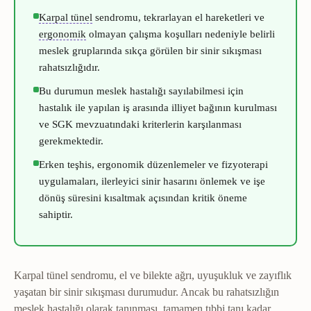
Karpal tünel
El bileğinde median sinirin geçtiği dar
Karpal tünel
sendromu, tekrarlayan el hareketleri ve
Ergonomi
Çalışma ve yaşam ortamının vücuda uygun 
ergonomik
olmayan çalışma koşulları nedeniyle belirli
meslek gruplarında sıkça görülen bir sinir sıkışması
rahatsızlığıdır.
Bu durumun meslek hastalığı sayılabilmesi için
hastalık ile yapılan iş arasında illiyet bağının kurulması
ve SGK mevzuatındaki kriterlerin karşılanması
gerekmektedir.
Erken teşhis, ergonomik düzenlemeler ve fizyoterapi
uygulamaları, ilerleyici sinir hasarını önlemek ve işe
dönüş süresini kısaltmak açısından kritik öneme
sahiptir.
Karpal tünel sendromu, el ve bilekte ağrı, uyuşukluk ve zayıflık
yaşatan bir sinir sıkışması durumudur. Ancak bu rahatsızlığın
meslek hastalığı olarak tanınması, tamamen tıbbi tanı kadar