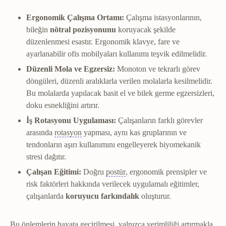
Ergonomik Çalışma Ortamı:
Çalışma istasyonlarının,
bileğin
nötral pozisyonunu
koruyacak şekilde
düzenlenmesi esastır. Ergonomik klavye, fare ve
ayarlanabilir ofis mobilyaları kullanımı teşvik edilmelidir.
Düzenli Mola ve Egzersiz:
Monoton ve tekrarlı görev
döngüleri, düzenli aralıklarla verilen molalarla kesilmelidir.
Bu molalarda yapılacak basit el ve bilek germe egzersizleri,
doku esnekliğini artırır.
İş Rotasyonu Uygulaması:
Çalışanların farklı görevler
Rotasyon
Bir uzvun kendi ekseni etrafında d
arasında
rotasyon
yapması, aynı kas gruplarının ve
tendonların aşırı kullanımını engelleyerek biyomekanik
stresi dağıtır.
Postür
Vücudun duruş şekli ve se
Çalışan Eğitimi:
Doğru
postür
, ergonomik prensipler ve
risk faktörleri hakkında verilecek uygulamalı eğitimler,
çalışanlarda
koruyucu farkındalık
oluşturur.
Bu önlemlerin hayata geçirilmesi, yalnızca verimliliği artırmakla