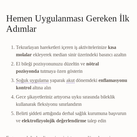
Hemen Uygulanması Gereken İlk
Adımlar
Tekrarlayan hareketleri içeren iş aktivitelerinize
kısa
molalar
ekleyerek median sinir üzerindeki basıncı azaltın
El bileği pozisyonunuzu düzeltin ve
nötral
pozisyonda
tutmaya özen gösterin
Kriyoterapi
Soğuk uygulamayla ağrı ve ödemi a
Akut dönem
Yaralanmanın ilk gün
Soğuk uygulama
yaparak
akut
dönemdeki
enflamasyonu
kontrol
altına alın
Gece şikayetleriniz artıyorsa uyku sırasında bileklik
kullanarak fleksiyonu sınırlandırın
Belirti şiddeti arttığında derhal sağlık kurumuna başvurun
ve
elektrofizyolojik değerlendirme
talep edin