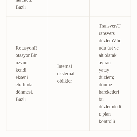
Bazlı
Transvers
T
ransvers
düzlem
Vüc
Rotasyon
R
udu üst ve
otasyon
Bir
alt olarak
uzvun
ayıran
İnternal-
kendi
yatay
eksternal
ekseni
düzlem;
oblikler
etrafında
dönme
dönmesi.
hareketleri
Bazlı
bu
düzlemdedi
r.
plan
kontrolü