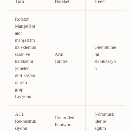
Türü
Hareket
Hedef
Rotator
Manşet
Rot
ator
manşet
Om
uz eklemini
Glenohume
saran ve
Arm
ral
hareketini
Circles
stabilizasyo
yöneten
n
dört kastan
oluşan
grup.
Lezyonu
ACL
Nöromüsk
Controlled
Rekonstrük
üler re-
Footwork
siyonu
eğitim