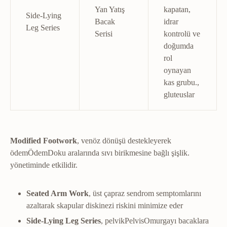
Yan Yatış
kapatan,
Side-Lying
Bacak
idrar
Leg Series
Serisi
kontrolü ve
doğumda
rol
oynayan
kas grubu.
,
gluteuslar
Modified Footwork
, venöz dönüşü destekleyerek
ödem
Ödem
Doku aralarında sıvı birikmesine bağlı şişlik.
yönetiminde etkilidir.
Seated Arm Work
, üst çapraz sendrom semptomlarını
azaltarak skapular diskinezi riskini minimize eder
Side-Lying Leg Series
,
pelvik
Pelvis
Omurgayı bacaklara