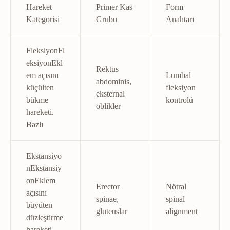
Hareket
Primer Kas
Form
Kategorisi
Grubu
Anahtarı
Fleksiyon
Fl
eksiyon
Ekl
Rektus
em açısını
Lumbal
abdominis,
küçülten
fleksiyon
eksternal
bükme
kontrolü
oblikler
hareketi.
Bazlı
Ekstansiyo
n
Ekstansiy
on
Eklem
Erector
Nötral
açısını
spinae,
spinal
büyüten
gluteuslar
alignment
düzleştirme
hareketi.