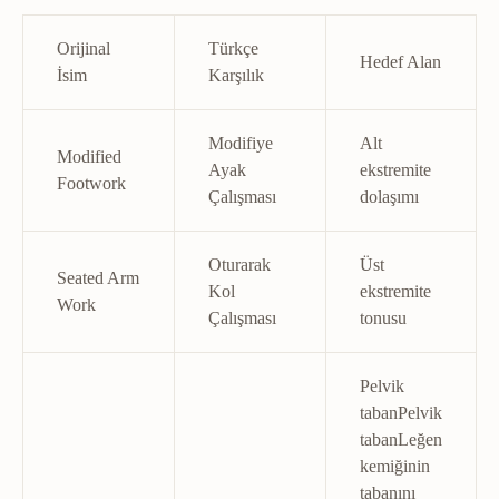
Orijinal
Türkçe
Hedef Alan
İsim
Karşılık
Modifiye
Alt
Modified
Ayak
ekstremite
Footwork
Çalışması
dolaşımı
Oturarak
Üst
Seated Arm
Kol
ekstremite
Work
Çalışması
tonusu
Pelvik
taban
Pelvik
taban
Leğen
kemiğinin
tabanını