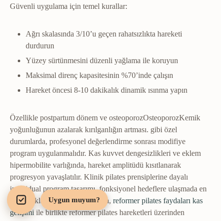
Güvenli uygulama için temel kurallar:
Ağrı skalasında 3/10’u geçen rahatsızlıkta hareketi
durdurun
Yüzey sürtünmesini düzenli yağlama ile koruyun
Maksimal direnç kapasitesinin %70’inde çalışın
Hareket öncesi 8-10 dakikalık dinamik ısınma yapın
Özellikle postpartum dönem ve
osteoporoz
Osteoporoz
Kemik
yoğunluğunun azalarak kırılganlığın artması.
gibi özel
durumlarda, profesyonel değerlendirme sonrası modifiye
program uygulanmalıdır. Kas kuvvet dengesizlikleri ve eklem
hipermobilite varlığında, hareket amplitüdü kısıtlanarak
progresyon yavaşlatılır. Klinik pilates prensiplerine dayalı
individual program tasarımı, fonksiyonel hedeflere ulaşmada en
Uygun muyum?
etkili yaklaşımdır. Bu kapsamda,
reformer pilates faydaları kas
gelişimi
ile birlikte reformer pilates hareketleri üzerinden