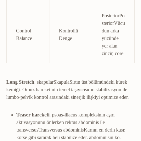
Posterior
Po
sterior
Vücu
Control
Kontrollü
dun arka
Balance
Denge
yüzünde
yer alan.
zincir, core
Long Stretch
,
skapular
Skapula
Sırtın üst bölümündeki kürek
kemiği. Omuz hareketinin temel taşıyıcısıdır.
stabilizasyon ile
lumbo-pelvik kontrol arasındaki sinerjik ilişkiyi optimize eder.
Teaser hareketi
, psoas-iliacus kompleksinin aşırı
aktivasyonunu önlerken rektus abdominis ile
transversus
Transversus abdominis
Karnın en derin kası;
korse gibi sararak beli stabilize eder.
abdominisin ko-