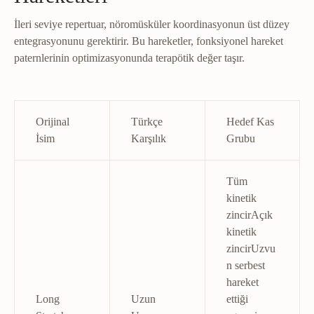
İleri seviye repertuar, nöromüsküler koordinasyonun üst düzey
entegrasyonunu gerektirir. Bu hareketler, fonksiyonel hareket
paternlerinin optimizasyonunda terapötik değer taşır.
Orijinal
Türkçe
Hedef Kas
İsim
Karşılık
Grubu
Tüm
kinetik
zincir
Açık
kinetik
zincir
Uzvu
n serbest
hareket
Long
Uzun
ettiği