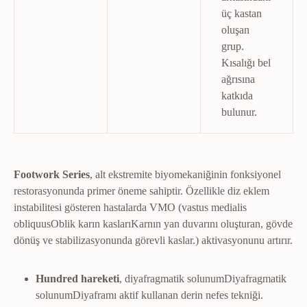
üç kastan
oluşan
grup.
Kısalığı bel
ağrısına
katkıda
bulunur.
Footwork Series
, alt ekstremite biyomekaniğinin fonksiyonel
restorasyonunda primer öneme sahiptir. Özellikle diz eklem
instabilitesi gösteren hastalarda VMO (vastus medialis
obliquus
Oblik karın kasları
Karnın yan duvarını oluşturan, gövde
dönüş ve stabilizasyonunda görevli kaslar.
) aktivasyonunu artırır.
Hundred hareketi
,
diyafragmatik solunum
Diyafragmatik
solunum
Diyaframı aktif kullanan derin nefes tekniği.