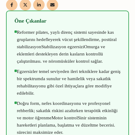
Öne Çıkanlar
Reformer pilates, yaylı direnç sistemi sayesinde kas
gruplarını hedefleyerek vücut şekillendirme, postüral
stabilizasyon
Stabilizasyon egzersizi
Omurga ve
eklemleri destekleyen derin kasların kontrollü
çalıştırılması.
ve nöromüsküler kontrol sağlar.
Egzersizler temel seviyeden ileri tekniklere kadar geniş
bir spektrumda sunulur ve hamilelik veya sakatlık
rehabilitasyonu gibi özel ihtiyaçlara göre modifiye
edilebilir.
Doğru form, nefes koordinasyonu ve profesyonel
rehberlik; sakatlık riskini azaltırken terapötik etkinliği
ve
motor öğrenme
Motor kontrol
Sinir sisteminin
hareketleri planlama, başlatma ve düzeltme becerisi.
sürecini maksimize eder.