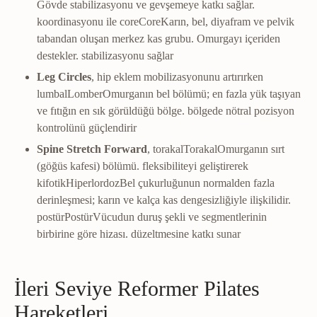
Gövde stabilizasyonu ve gevşemeye katkı sağlar.
koordinasyonu ile
core
Core
Karın, bel, diyafram ve pelvik
tabandan oluşan merkez kas grubu. Omurgayı içeriden
destekler.
stabilizasyonu sağlar
Leg Circles
, hip eklem mobilizasyonunu artırırken
lumbal
Lomber
Omurganın bel bölümü; en fazla yük taşıyan
ve fıtığın en sık görüldüğü bölge.
bölgede nötral pozisyon
kontrolünü güçlendirir
Spine Stretch Forward
,
torakal
Torakal
Omurganın sırt
(göğüs kafesi) bölümü.
fleksibiliteyi geliştirerek
kifotik
Hiperlordoz
Bel çukurluğunun normalden fazla
derinleşmesi; karın ve kalça kas dengesizliğiyle ilişkilidir.
postür
Postür
Vücudun duruş şekli ve segmentlerinin
birbirine göre hizası.
düzeltmesine katkı sunar
İleri Seviye Reformer Pilates
Hareketleri