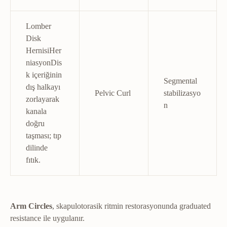
Lomber
Disk
Hernisi
Her
niasyon
Dis
k içeriğinin
Segmental
dış halkayı
Pelvic Curl
stabilizasyo
zorlayarak
n
kanala
doğru
taşması; tıp
dilinde
fıtık.
Arm Circles
, skapulotorasik ritmin restorasyonunda graduated
resistance ile uygulanır.