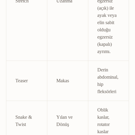
Stretch
Uzanma
egzersiz
(açık) ile
ayak veya
elin sabit
olduğu
egzersiz
(kapalı)
ayrımı.
Derin
abdominal,
Teaser
Makas
hip
fleksörleri
Oblik
Snake &
Yılan ve
kaslar,
Twist
Dönüş
rotator
kaslar