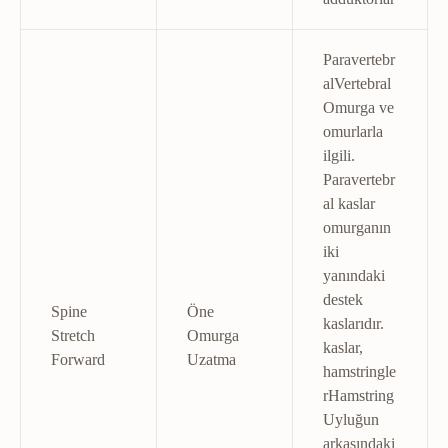
Paravertebr
al
Vertebral
Omurga ve
omurlarla
ilgili.
Paravertebr
al kaslar
omurganın
iki
yanındaki
destek
Spine
Öne
kaslarıdır.
Stretch
Omurga
kaslar,
Forward
Uzatma
hamstringle
r
Hamstring
Uyluğun
arkasındaki