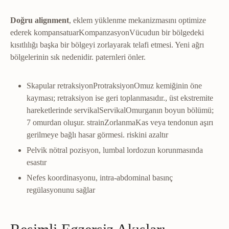
Doğru alignment
, eklem yüklenme mekanizmasını optimize
ederek
kompansatuar
Kompanzasyon
Vücudun bir bölgedeki
kısıtlılığı başka bir bölgeyi zorlayarak telafi etmesi. Yeni ağrı
bölgelerinin sık nedenidir.
paternleri önler.
Skapular
retraksiyon
Protraksiyon
Omuz kemiğinin öne
kayması; retraksiyon ise geri toplanmasıdır.
, üst ekstremite
hareketlerinde
servikal
Servikal
Omurganın boyun bölümü;
7 omurdan oluşur.
strain
Zorlanma
Kas veya tendonun aşırı
gerilmeye bağlı hasar görmesi.
riskini azaltır
Pelvik nötral pozisyon, lumbal lordozun korunmasında
esastır
Nefes koordinasyonu, intra-abdominal basınç
regülasyonunu sağlar