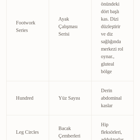
önündeki
dört başlı
Ayak
kas. Dizi
Footwork
Çalışması
düzleştirir
Series
Serisi
ve diz
sağlığında
merkezi rol
oynar.
,
gluteal
bölge
Derin
Hundred
Yüz Sayısı
abdominal
kaslar
Hip
Bacak
Leg Circles
fleksörleri,
Çemberleri
adduktorlar