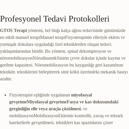
Profesyonel Tedavi Protokolleri
GTOS Terapi
yöntemi, bel fıtığı kalça ağrısı tedavisinde günümüzde
en etkili
manuel terapi
Manuel terapi
Fizyoterapistin elleriyle eklem ve
yumuşak dokulara uyguladığı özel tekniklerden oluşan tedavi.
yaklaşımlarından biridir. Bu yöntem, spinal dekompresyon ve
nöromobilizasyon
Nörodinamik
Sinirin çevre dokular içinde kayma ve
gerilme kapasitesi. Nöromobilizasyon bu kayganlığı geri kazandıran
tekniktir.
tekniklerini birleştirerek sinir kökü üzerindeki mekanik basıyı
azaltır.
Fizyoterapist eşliğinde uygulanan
miyofasyal
gevşetme
Miyofasyal gevşetme
Fasya ve kas dokusundaki
gerginliğin elle veya araçla çözülmesi.
ve
mobilizasyon
Mobilizasyon
Eklemin kontrollü, yavaş ve tekrarlı
hareketlerle gevşetilmesi.
teknikleri kas spazmlarını çözer