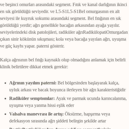
ve beşinci omurları arasındaki segment. Fıtık ve kanal darlığının ikinci
en sık görüldüğü seviyedir.
ve
L5-S1
L5-S1
Bel omurgasının en alt
seviyesi ile kuyruk sokumu arasındaki segment. Bel fıtığının en sık
görüldüğü yerdir; ağrı genellikle bacağın arkasından ayağa yayılır.
seviyelerindeki disk patolojileri,
radiküler ağrı
Radikülopati
Omurgadan
çıkan sinir kökünün sıkışması; kola veya bacağa yayılan ağrı, uyuşma
ve güç kaybı yapar.
paterni gösterir.
Kalça ağrısının bel fıtığı kaynaklı olup olmadığını anlamak için belirli
klinik belirtilere dikkat etmek gerekir:
Ağrının yayılım paterni:
Bel bölgesinden başlayarak kalça,
uyluk arkası ve bacak boyunca ilerleyen bir ağrı karakteristiğidir
Radiküler semptomlar:
Ayak ve parmak ucunda karıncalanma,
uyuşma veya yanma hissi eşlik eder
Valsalva manevrası ile artış:
Öksürme, hapşırma veya
defekasyon sırasında ağrı şiddeti belirgin şekilde artar