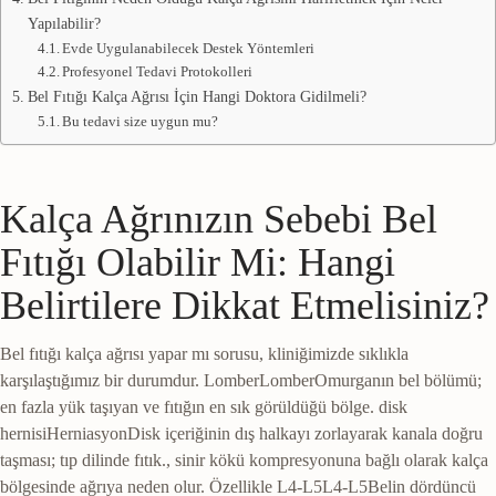
Yapılabilir?
Evde Uygulanabilecek Destek Yöntemleri
Profesyonel Tedavi Protokolleri
Bel Fıtığı Kalça Ağrısı İçin Hangi Doktora Gidilmeli?
Bu tedavi size uygun mu?
Kalça Ağrınızın Sebebi Bel
Fıtığı Olabilir Mi: Hangi
Belirtilere Dikkat Etmelisiniz?
Bel fıtığı kalça ağrısı yapar mı sorusu, kliniğimizde sıklıkla
karşılaştığımız bir durumdur.
Lomber
Lomber
Omurganın bel bölümü;
en fazla yük taşıyan ve fıtığın en sık görüldüğü bölge.
disk
hernisi
Herniasyon
Disk içeriğinin dış halkayı zorlayarak kanala doğru
taşması; tıp dilinde fıtık.
, sinir kökü kompresyonuna bağlı olarak kalça
bölgesinde ağrıya neden olur. Özellikle
L4-L5
L4-L5
Belin dördüncü