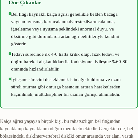
Öne Çıkanlar
Bel fıtığı kaynaklı kalça ağrısı genellikle belden bacağa
yayılan uyuşma,
karıncalanma
Parestezi
Karıncalanma,
iğnelenme veya uyuşma şeklindeki anormal duyu.
ve
öksürme gibi durumlarda artan ağrı belirtileriyle kendini
gösterir.
Tedavi sürecinde ilk 4-6 hafta kritik olup, fizik tedavi ve
doğru hareket alışkanlıkları ile fonksiyonel iyileşme %60-80
oranında hızlandırılabilir.
İyileşme sürecini desteklemek için ağır kaldırma ve uzun
süreli oturma gibi omurga basıncını artıran hareketlerden
kaçınılmalı, multidisipliner bir uzman görüşü alınmalıdır.
Kalça ağrısı yaşayan birçok kişi, bu rahatsızlığın bel fıtığından
kaynaklanıp kaynaklanmadığını merak etmektedir. Gerçekten de, bel
bölgesindeki
disk
İntervertebral disk
İki omur arasında yer alan, yastık