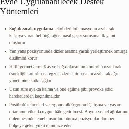
Evde Uygulanabilecek Destek
Yöntemleri
Soğuk-sıcak uygulama
teknikleri inflamasyonu azaltarak
kalçaya vuran bel fıtığı ağrısı nasıl geçer sorusuna ilk yanıt
oluşturur
Yan yatış pozisyonunda dizler arasına yastık yerleştirmek omurga
dizilimini korur
Hafif
germe
Germe
Kas ve bağ dokusunun kontrollü uzatılarak
esnekliğin artırılması.
egzersizleri sinir basısını azaltarak ağrı
yönetimine katkı sağlar
Uzun süre ayakta kalma ve öne eğilme gibi provoke edici
hareketlerden kaçınılmalıdır
Postür düzeltmeleri ve
ergonomik
Ergonomi
Çalışma ve yaşam
ortamının vücuda uygun hâle getirilmesi. Boyun ve bel ağrılarının
önlenmesinde temel unsurdur.
oturma pozisyonları lomber
bölgeye gelen yükü minimize eder