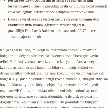
Postür
Postür
Vücudun duruş şekli ve segmentlerinin
birbirine göre hizası.
değişikliği ile ilişki:
Oturma pozisyonunda
veya öne eğilme hareketlerinde semptomlar provoke olur
Lasègue testi
Lasègue testi
Sırtüstü yatarken bacağın düz
kaldırılmasıyla siyatik ağrısının tetiklendiği test.
pozitifliği:
Düz bacak kaldırma testi sırasında 30-70 derece
arasında ağrı tetiklenir
Kalça ağrısı bel fıtığı mı değil mi ayırımında nörolojik muayene
bulgularının değerlendirilmesi kritik önem taşır. Motor güç kaybı,
refleks
Refleks
Uyarana istemsiz verilen kas yanıtı. Artması veya
kaybolması sinir sistemi hakkında bilgi verir.
değişiklikleri ve
dermatomal
Dermatom
Belirli bir sinir kökünün duyusunu taşıdığı cilt
bölgesi. Uyuşmanın yerinden hangi kökün etkilendiği anlaşılır.
duyusal
bozukluklar tanıyı destekleyen objektif parametrelerdir.
Manyetik
rezonans
MR
Yumuşak dokuları (disk, menisküs, tendon) ayrıntılı
gösteren görüntüleme yöntemi.
görüntüleme ile disk patolojisinin
doğrulanması kesin tanı için gereklidir. Bu görüntüleme bulguları,
özellikle
bel fıtığı belirtileri kalça bacak ağrısı
ile başvuran hastalarda