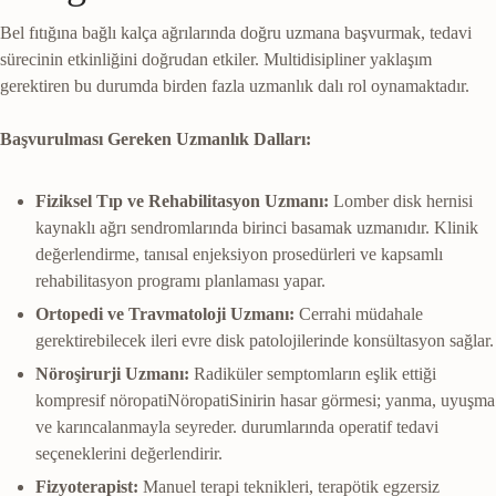
Bel fıtığına bağlı kalça ağrılarında doğru uzmana başvurmak, tedavi
sürecinin etkinliğini doğrudan etkiler. Multidisipliner yaklaşım
gerektiren bu durumda birden fazla uzmanlık dalı rol oynamaktadır.
Başvurulması Gereken Uzmanlık Dalları:
Fiziksel Tıp ve Rehabilitasyon Uzmanı:
Lomber disk hernisi
kaynaklı ağrı sendromlarında birinci basamak uzmanıdır. Klinik
değerlendirme, tanısal enjeksiyon prosedürleri ve kapsamlı
rehabilitasyon programı planlaması yapar.
Ortopedi ve Travmatoloji Uzmanı:
Cerrahi müdahale
gerektirebilecek ileri evre disk patolojilerinde konsültasyon sağlar.
Nöroşirurji Uzmanı:
Radiküler semptomların eşlik ettiği
kompresif
nöropati
Nöropati
Sinirin hasar görmesi; yanma, uyuşma
ve karıncalanmayla seyreder.
durumlarında operatif tedavi
seçeneklerini değerlendirir.
Fizyoterapist:
Manuel terapi teknikleri, terapötik egzersiz