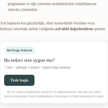
programları ve ağrı yönetimi modaliteleriyle rehabilitasyon
sürecini yönlendirir.
Ani başlayan kas güçsüzlüğü, idrar kontrolünde bozulma veya
ilerleyici nörolojik defisit varlığında
acil tıbbi değerlendirme
gerekir.
Bel Fıtığı Tedavisi
Bu tedavi size uygun mu?
7 soru · yaklaşık 1 dakika · kişisel bilgi istenmez
Teste başla
Bu test yalnızca bilgilendirme amaçlı bir ön değerlendirmedir; tıbbi tanı veya tedavi
kararı yerine geçmez. Kesin değerlendirme, fizyoterapist ve hekim muayenesi ile yapılır.