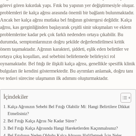
görevi gören kıkırdak yapı. Fıtık bu yapının yer değiştirmesiyle oluşur.
problemleri ile kalça ağrısı arasında önemli bir bağlantı bulunmaktadır.
Ancak her kalça ağrısı mutlaka bel fıtığının göstergesi değildir. Kalça
ağrısı, kas gerginliğinden başlayarak çeşitli sinir sıkışmaları ve eklem
problemlerine kadar pek çok farklı nedenden ortaya çıkabilir. Bu
durumda, semptomlarınızın doğru şekilde değerlendirilmesi kritik
önem taşımaktadır. Ağrının karakteri, şiddeti, eşlik eden belirtiler ve
ortaya çıkış koşulları, asıl sebebini belirlemede belirleyici rol
oynamaktadır. Bel fıtığı ile ilişkili kalça ağrısı, genellikle spesifik klinik
bulguları ile kendini göstermektedir. Bu ayrımları anlamak, doğru tanı
ve tedavi sürecine ulaşmanın ilk adımını oluşturmaktadır.
İçindekiler
Kalça Ağrınızın Sebebi Bel Fıtığı Olabilir Mi: Hangi Belirtilere Dikkat
Etmelisiniz?
Bel Fıtığı Kalça Ağrısı Ne Kadar Sürer?
Bel Fıtığı Kalça Ağrısında Hangi Hareketlerden Kaçınmalısınız?
Bel Fıtığının Neden Olduğu Kalça Ağrısını Hafifletmek İçin Neler