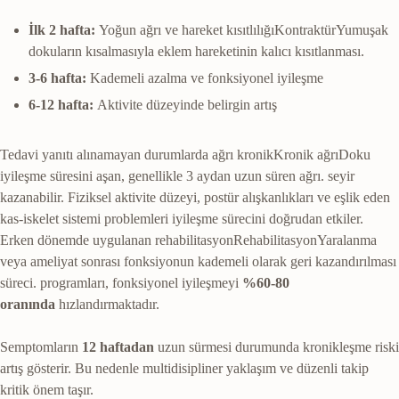
İlk 2 hafta:
Yoğun ağrı ve
hareket kısıtlılığı
Kontraktür
Yumuşak
dokuların kısalmasıyla eklem hareketinin kalıcı kısıtlanması.
3-6 hafta:
Kademeli azalma ve fonksiyonel iyileşme
6-12 hafta:
Aktivite düzeyinde belirgin artış
Tedavi yanıtı alınamayan durumlarda ağrı
kronik
Kronik ağrı
Doku
iyileşme süresini aşan, genellikle 3 aydan uzun süren ağrı.
seyir
kazanabilir. Fiziksel aktivite düzeyi, postür alışkanlıkları ve eşlik eden
kas-iskelet sistemi problemleri iyileşme sürecini doğrudan etkiler.
Erken dönemde uygulanan
rehabilitasyon
Rehabilitasyon
Yaralanma
veya ameliyat sonrası fonksiyonun kademeli olarak geri kazandırılması
süreci.
programları, fonksiyonel iyileşmeyi
%60-80
oranında
hızlandırmaktadır.
Semptomların
12 haftadan
uzun sürmesi durumunda kronikleşme riski
artış gösterir. Bu nedenle multidisipliner yaklaşım ve düzenli takip
kritik önem taşır.