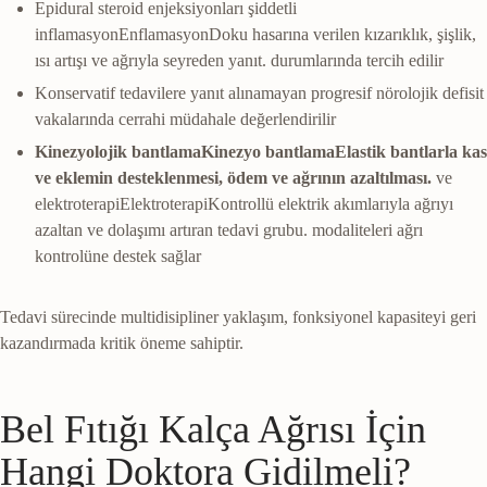
Epidural steroid enjeksiyonları şiddetli
inflamasyon
Enflamasyon
Doku hasarına verilen kızarıklık, şişlik,
ısı artışı ve ağrıyla seyreden yanıt.
durumlarında tercih edilir
Konservatif tedavilere yanıt alınamayan progresif nörolojik defisit
vakalarında cerrahi müdahale değerlendirilir
Kinezyolojik
bantlama
Kinezyo bantlama
Elastik bantlarla kas
ve eklemin desteklenmesi, ödem ve ağrının azaltılması.
ve
elektroterapi
Elektroterapi
Kontrollü elektrik akımlarıyla ağrıyı
azaltan ve dolaşımı artıran tedavi grubu.
modaliteleri ağrı
kontrolüne destek sağlar
Tedavi sürecinde multidisipliner yaklaşım, fonksiyonel kapasiteyi geri
kazandırmada kritik öneme sahiptir.
Bel Fıtığı Kalça Ağrısı İçin
Hangi Doktora Gidilmeli?