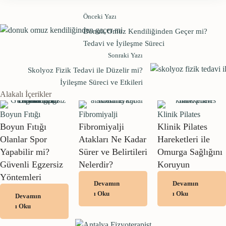
Önceki Yazı
Donuk Omuz Kendiliğinden Geçer mi?
Tedavi ve İyileşme Süreci
Sonraki Yazı
Skolyoz Fizik Tedavi ile Düzelir mi?
İyileşme Süreci ve Etkileri
Alakalı İçerikler
Boyun Fıtığı
Fibromiyalji
Klinik Pilates
Boyun Fıtığı
Fibromiyalji
Klinik Pilates
Olanlar Spor
Atakları Ne Kadar
Hareketleri ile
Yapabilir mi?
Sürer ve Belirtileri
Omurga Sağlığını
Güvenli Egzersiz
Nelerdir?
Koruyun
Yöntemleri
Devamın
Devamın
ı Oku
ı Oku
Devamın
ı Oku