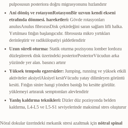
pulposusun posteriora doğru migrasyonunu hızlandırır
Ani dönüş ve
rotasyon
Rotasyon
Bir uzvun kendi ekseni
etrafında dönmesi.
hareketleri:
Gövde rotasyonları
anulus
Anulus fibrozus
Disk çekirdeğini saran sağlam lifli halka.
Yırtılması fıtığın başlangıcıdır.
fibrosusta mikro yırtıkları
derinleştirir ve radikülopatiyi şiddetlendirir
Uzun süreli oturma:
Statik oturma pozisyonu lomber lordozu
düzleştirerek disk üzerindeki
posterior
Posterior
Vücudun arka
yüzünde yer alan.
basıncı artırır
Yüksek tempolu egzersizler:
Jumping, running ve yüksek etkili
aktiviteler
aksiyel
Aksiyel kesit
Vücudu yatay dilimleyen görüntü
kesiti. Fıtığın sinire hangi yönden bastığı bu kesitte görülür.
yüklemeyi artırarak semptomları alevlendirir
Yanlış kaldırma teknikleri:
Dizler düz pozisyonda belden
kaldırma, L4-L5 ve L5-S1 seviyelerinde maksimal stres oluşturur
Nöral dokular üzerindeki mekanik stresi azaltmak için
nötral spinal