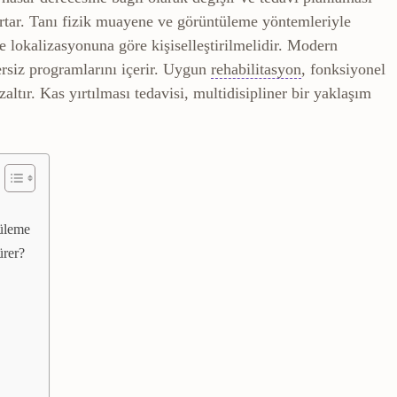
artar. Tanı fizik muayene ve görüntüleme yöntemleriyle
e lokalizasyonuna göre kişiselleştirilmelidir. Modern
Rehabilitasyon
ersiz programlarını içerir. Uygun
rehabilitasyon
, fonksiyonel
altır. Kas yırtılması tedavisi, multidisipliner bir yaklaşım
tüleme
ürer?