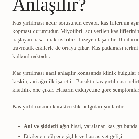
Anlaşılır?
Kas yırtılması nedir sorusunun cevabı, kas liflerinin aş
Miyofibril
Kas hücresi iç
kopması durumudur.
Miyofibril
adı verilen kas lifleri
başlayan hasar makroskobik düzeye ulaşabilir. Bu durum
travmatik etkilerle de ortaya çıkar. Kas patlaması terimi
kullanılmaktadır.
Kas yırtılması nasıl anlaşılır konusunda klinik bulgular
keskin, ani ağrı ilk işarettir. Bacakta kas yırtılması be
kısıtlılık öne çıkar. Hasarın ciddiyetine göre semptomlar
Kas yırtılmasının karakteristik bulguları şunlardır:
Ani ve şiddetli ağrı
hissi, yaralanan kas grubunda 
Ödem
Doku aralarında sıvı 
Etkilenen bölgede
şişlik
ve hassasiyet gelişir