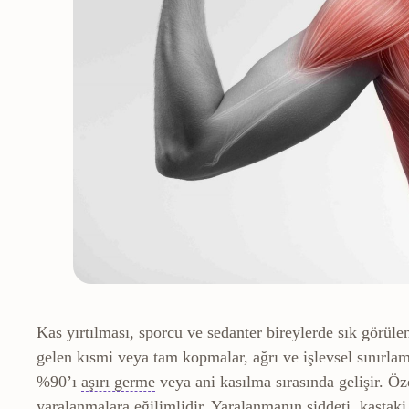
Kas yırtılması, sporcu ve sedanter bireylerde sık görül
gelen kısmi veya tam kopmalar, ağrı ve işlevsel sınırlama
Hiperekstansiyon
Eklemin normal sınır
%90’ı
aşırı germe
veya ani kasılma sırasında gelişir. Öz
yaralanmalara eğilimlidir. Yaralanmanın şiddeti, kastaki