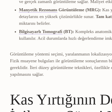
ve gerçek zamanlı görüntüleme sağlar. Maliyet etkin 
MR
Yumuşak dokuları (disk,
Manyetik Rezonans
Görüntüleme (MRG):
Kas y
detaylarını en yüksek çözünürlükle sunar.
Tam katm
miktarını belirler.
Bilgisayarlı tomografi
Kem
Bilgisayarlı Tomografi
(BT):
Kompleks anatomik b
kullanılır. Acil durumlarda hızlı değerlendirme imk
Görüntüleme yöntemi seçimi, yaralanmanın lokalizasyonun
Fizik muayene bulguları ile görüntüleme sonuçlarının bi
gereklidir. İleri düzey görüntüleme teknikleri, özellik
yapılmasını sağlar.
Kas Yırtığının D