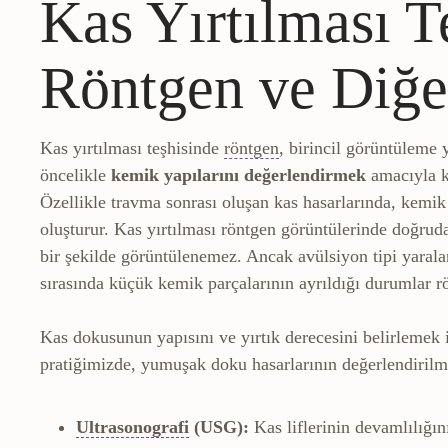
Kas Yırtılması T
Röntgen ve Diğe
Radyografi
Kemik yapıy
Kas yırtılması teşhisinde
röntgen
, birincil görüntüleme 
öncelikle
kemik yapılarını değerlendirmek
amacıyla ku
Özellikle travma sonrası oluşan kas hasarlarında, kemik
oluşturur. Kas yırtılması röntgen görüntülerinde doğr
bir şekilde görüntülenemez. Ancak avülsiyon tipi yara
sırasında küçük kemik parçalarının ayrıldığı durumlar rön
Kas dokusunun yapısını ve yırtık derecesini belirlemek i
pratiğimizde, yumuşak doku hasarlarının değerlendirilme
Ultrasonografi
Ses dalgalarıyla k
Ultrasonografi
(USG):
Kas liflerinin devamlılığın