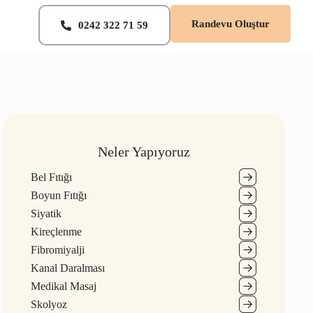
Randevu Oluştur
0242 322 71 59
Neler Yapıyoruz
Bel Fıtığı
Boyun Fıtığı
Siyatik
Kireçlenme
Fibromiyalji
Kanal Daralması
Medikal Masaj
Skolyoz