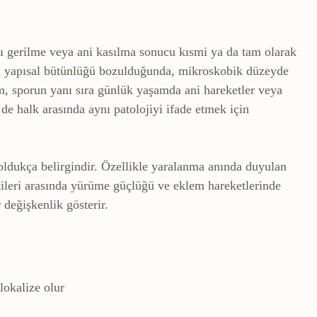
ırı gerilme veya ani kasılma sonucu kısmi ya da tam olarak
indeki kasılmayı sağlayan ince lifler.
nin yapısal bütünlüğü bozulduğunda, mikroskobik düzeyde
, sporun yanı sıra günlük yaşamda ani hareketler veya
 de halk arasında aynı patolojiyi ifade etmek için
 oldukça belirgindir. Özellikle yaralanma anında duyulan
lirtileri arasında yürüme güçlüğü ve eklem hareketlerinde
 değişkenlik gösterir.
lokalize olur
birikmesine bağlı şişlik.