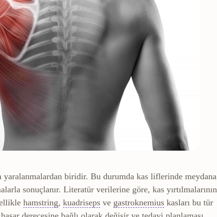
en yaralanmalardan biridir. Bu durumda kas liflerinde meydana
larla sonuçlanır. Literatür verilerine göre, kas yırtılmalarının
ının ötesine geçecek şekilde zorlanması.
Hamstring
Uyluğun arkasındaki üç kastan oluş
Kuadriseps
Uyluğun önündeki dört 
Gastroknemius
ellikle
hamstring
,
kuadriseps
ve
gastroknemius
kasları bu tür
 hasar derecesine bağlı olarak değişir ve tedavi planlaması