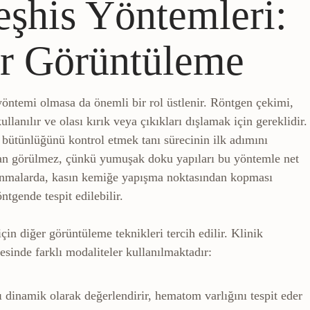
eşhis Yöntemleri:
r Görüntüleme
ı gösteren temel görüntüleme yöntemi.
yöntemi olmasa da önemli bir rol üstlenir. Röntgen çekimi,
llanılır ve olası kırık veya çıkıkları dışlamak için gereklidir.
 bütünlüğünü kontrol etmek tanı sürecinin ilk adımını
udan görülmez, çünkü yumuşak doku yapıları bu yöntemle net
lanmalarda, kasın kemiğe yapışma noktasından kopması
tgende tespit edilebilir.
çin diğer görüntüleme teknikleri tercih edilir. Klinik
sinde farklı modaliteler kullanılmaktadır:
as, tendon ve yumuşak dokunun anlık görüntülenmesi.
ı dinamik olarak değerlendirir, hematom varlığını tespit eder