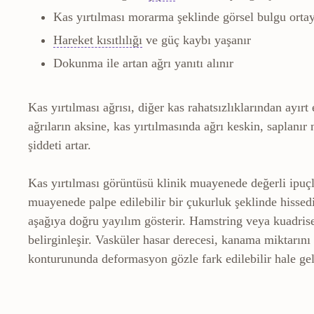
Kas yırtılması morarma şeklinde görsel bulgu ortay
Kontraktür
Yumuşak dokuların kısa
Hareket kısıtlılığı
ve güç kaybı yaşanır
Dokunma ile artan ağrı yanıtı alınır
Kas yırtılması ağrısı, diğer kas rahatsızlıklarından ayırt 
ağrıların aksine, kas yırtılmasında ağrı keskin, saplanır
şiddeti artar.
Kas yırtılması görüntüsü klinik muayenede değerli ipuçla
muayenede palpe edilebilir bir çukurluk şeklinde hissedi
aşağıya doğru yayılım gösterir. Hamstring veya kuadrise
belirginleşir. Vasküler hasar derecesi, kanama miktarını
konturununda deformasyon gözle fark edilebilir hale gel