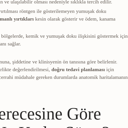
ve ulaşılabilir olması nedeniyle sıklıkla tercih edilir.
 menisküs, tendon) ayrıntılı gösteren görüntüleme yöntem
ırtılması röntgen ile gösterilemeyen yumuşak doku
anlı yırtıkları
kesin olarak gösterir ve ödem, kanama
ik yapıyı üç boyutlu ve ayrıntılı gösteren görüntüleme yö
ölgelerde, kemik ve yumuşak doku ilişkisini göstermek için
anı sağlar.
a, şiddetine ve klinisyenin ön tanısına göre belirlenir.
rlikte değerlendirilmesi,
doğru tedavi planlaması
için
le cerrahi müdahale gereken durumlarda anatomik haritalamanın
erecesine Göre