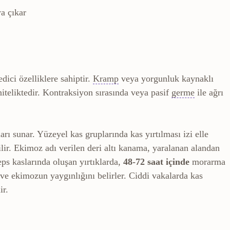
a çıkar
lmasıyla eklem hareketinin kalıcı kısıtlanması.
Spazm
Kasın istemsiz ve sürek
edici özelliklere sahiptir.
Kramp
veya yorgunluk kaynaklı
Germe
Ka
 niteliktedir. Kontraksiyon sırasında veya pasif
germe
ile ağrı
rı sunar. Yüzeyel kas gruplarında kas yırtılması izi elle
lir. Ekimoz adı verilen deri altı kanama, yaralanan alandan
ps kaslarında oluşan yırtıklarda,
48-72 saat içinde
morarma
 ve ekimozun yaygınlığını belirler. Ciddi vakalarda kas
ir.