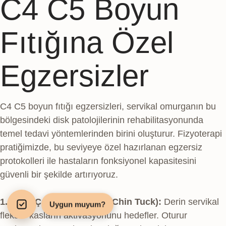
C4 C5 Boyun
Fıtığına Özel
Egzersizler
C4 C5 boyun fıtığı egzersizleri, servikal omurganın bu
bölgesindeki disk patolojilerinin rehabilitasyonunda
temel tedavi yöntemlerinden birini oluşturur. Fizyoterapi
pratiğimizde, bu seviyeye özel hazırlanan egzersiz
protokolleri ile hastaların fonksiyonel kapasitesini
güvenli bir şekilde artırıyoruz.
1. Çene Çekme Egzersizi (Chin Tuck):
Derin servikal
Uygun muyum?
fleksör kasların aktivasyonunu hedefler. Oturur