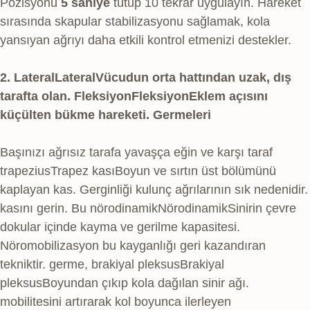
Pozisyonu
5 saniye
tutup 10 tekrar uygulayın. Hareket
sırasında skapular stabilizasyonu sağlamak, kola
yansıyan ağrıyı daha etkili kontrol etmenizi destekler.
2.
Lateral
Lateral
Vücudun orta hattından uzak, dış
tarafta olan.
Fleksiyon
Fleksiyon
Eklem açısını
küçülten bükme hareketi.
Germeleri
Başınızı ağrısız tarafa yavaşça eğin ve karşı taraf
trapezius
Trapez kası
Boyun ve sırtın üst bölümünü
kaplayan kas. Gerginliği kulunç ağrılarının sık nedenidir.
kasını gerin. Bu
nörodinamik
Nörodinamik
Sinirin çevre
dokular içinde kayma ve gerilme kapasitesi.
Nöromobilizasyon bu kayganlığı geri kazandıran
tekniktir.
germe,
brakiyal pleksus
Brakiyal
pleksus
Boyundan çıkıp kola dağılan sinir ağı.
mobilitesini artırarak kol boyunca ilerleyen